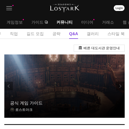
상
대
게임정보
가이드
커뮤니티
미디어
거래소
웹 
단
메
서
유
직업
길드 모집
공략
Q&A
갤러리
스타일 북
메
뉴
브
Q
뉴
베른 대도서관 운영안내
&
메
A
뉴
게
시
판
공식 게임 가이드
로스트아크