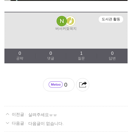
도서관 활동
버서커젖꼭지
0
0
1
0
공략
댓글
질문
답변
0
살려주세요ㅠㅠ
다음글이 없습니다.