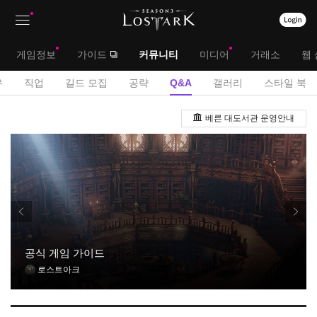
상
대
게임정보
가이드
커뮤니티
미디어
거래소
웹 
단
메
서
유
직업
길드 모집
공략
Q&A
갤러리
스타일 북
메
뉴
브
Q
뉴
베른 대도서관 운영안내
&
메
A
뉴
게
시
판
공식 게임 가이드
로스트아크