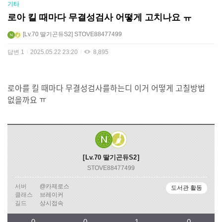
기타
로아 킬 때마다 무결성검사 어떻게 고치나요 ㅠ
Lv.70
딸기곤듀S2
STOVE88477499
답변
1
2025.05.22 23:20
8,895
로아를 킬 때마다 무결성검사를하는디 이거 어떻게 고칠방법
없을까요 ㅠ
Lv.70
딸기곤듀S2
STOVE88477499
서버
@카제로스
도서관 활동
클래스
브레이커
길드
상시접속
0
0
1
0