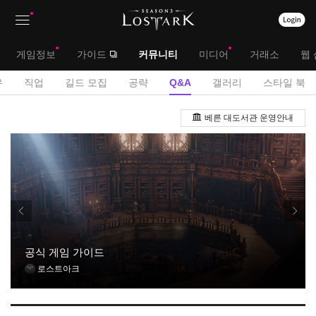
상
대
게임정보
가이드
커뮤니티
미디어
거래소
웹 
단
메
서
유
직업
길드 모집
공략
Q&A
갤러리
스타일 북
메
뉴
브
Q
뉴
베른 대도서관 운영안내
&
메
A
뉴
게
시
판
공식 게임 가이드
로스트아크