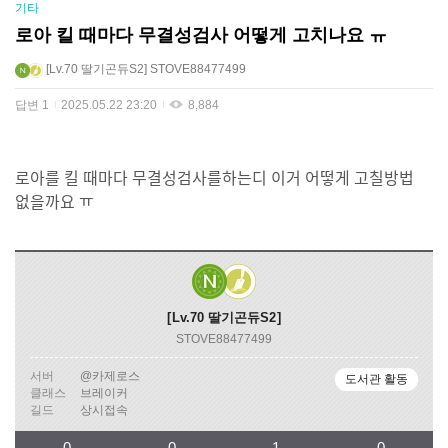
기타
로아 킬 때마다 무결성검사 어떻게 고치나요 ㅠ
Lv.70
딸기곤듀S2
STOVE88477499
답변
1
2025.05.22 23:20
8,884
로아를 킬 때마다 무결성검사를하는디 이거 어떻게 고칠방법
없을까요 ㅠ
Lv.70
딸기곤듀S2
STOVE88477499
서버
@카제로스
도서관 활동
클래스
브레이커
길드
상시접속
0
0
1
0