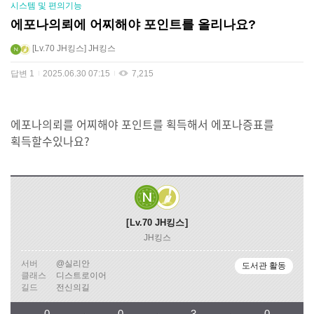
시스템 및 편의기능
에포나의뢰에 어찌해야 포인트를 올리나요?
Lv.70
JH킹스
JH킹스
답변
1
2025.06.30 07:15
7,215
에포나의뢰를 어찌해야 포인트를 획득해서 에포나증표를
획득할수있나요?
Lv.70
JH킹스
JH킹스
서버
@실리안
도서관 활동
클래스
디스트로이어
길드
전신의길
0
0
3
0