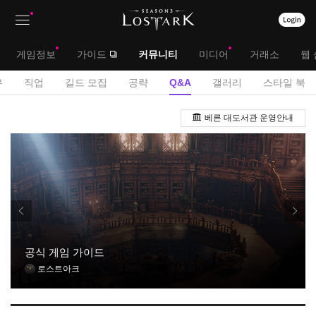
상
대
게임정보
가이드
커뮤니티
미디어
거래소
웹 
단
메
서
유
직업
길드 모집
공략
Q&A
갤러리
스타일 북
메
뉴
브
Q
뉴
베른 대도서관 운영안내
&
메
A
뉴
게
시
판
공식 게임 가이드
로스트아크