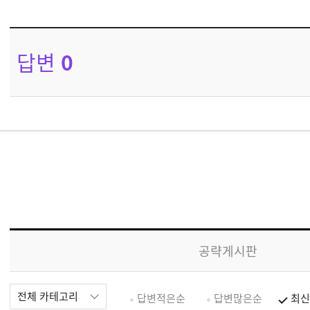
답변
0
공략게시판
전체 카테고리
답변적은순
답변많은순
최신