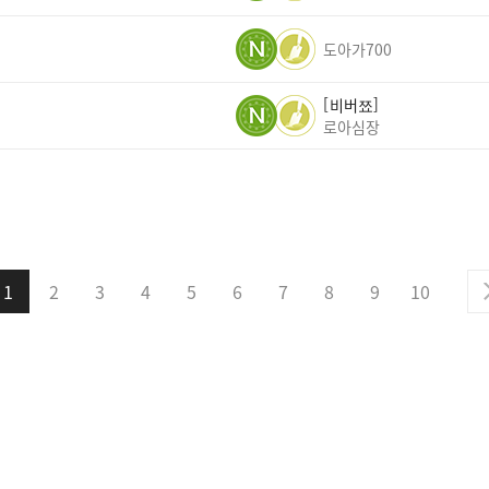
도아가700
비버쬬
로아심장
1
2
3
4
5
6
7
8
9
10