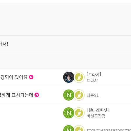
아서!
트라샤
변경되어 있어요
트라샤
이상하게 표시되는데
최준91
실타래버섯
버섯공장장
STOVE1683358399973