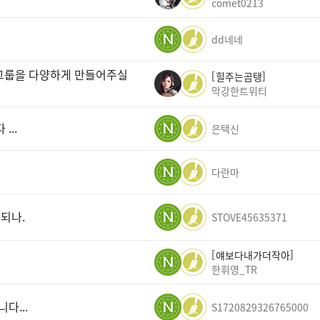
comet0213
dd네네
 그룹을 다양하게 만들어주실
힐주는곰탱
막강한트위티
..
은택신
다란마
되나.
STOVE45635371
얘보다내가더작아
한휘영_TR
다...
S1720829326765000