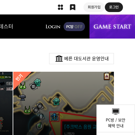
회원가입
로그인
상단 메뉴
테스터
베른 대도서관 운영안내
퀵
메
PC방 / 보안
뉴
혜택 안내