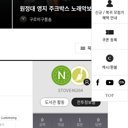
원정대 영지 주크박스 노래악보 획득처
신규 / 복귀 모험가
혜택 안내
구르미구름솜
쿠폰 등록
목록가기
캐시/환불
STOVE46264
TOP
도서관 활동
전투정보실
0
0
1
0
공략
댓글
질문
답변