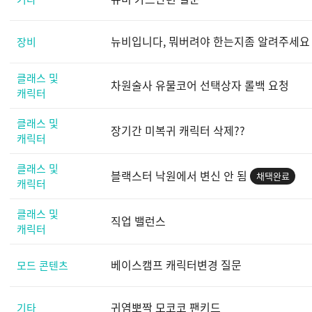
뉴비입니다, 뭐버려야 한는지좀 알려주세요
장비
클래스 및
차원술사 유물코어 선택상자 롤백 요청
캐릭터
클래스 및
장기간 미복귀 캐릭터 삭제??
캐릭터
클래스 및
블랙스터 낙원에서 변신 안 됨
채택완료
캐릭터
클래스 및
직업 밸런스
캐릭터
베이스캠프 캐릭터변경 질문
모드 콘텐츠
귀염뽀짝 모코코 팬키드
기타