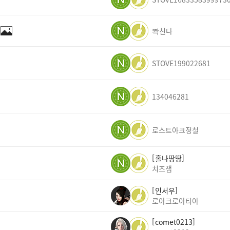
뽝친다
STOVE199022681
134046281
로스트아크정철
홀나땅땅
치즈잼
인서우
로아크로아티아
comet0213