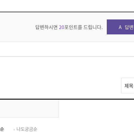
답변하시면
20
포인트를 드립니다.
답변
리
제목
스
트
검
색
순
나도궁금순