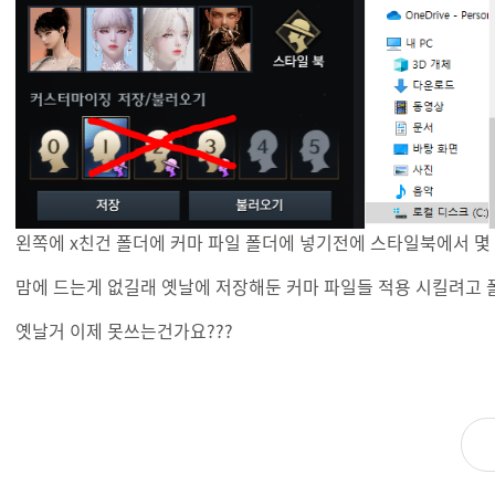
왼쪽에 x친건 폴더에 커마 파일 폴더에 넣기전에 스타일북에서 몇
맘에 드는게 없길래 옛날에 저장해둔 커마 파일들 적용 시킬려고 
옛날거 이제 못쓰는건가요???