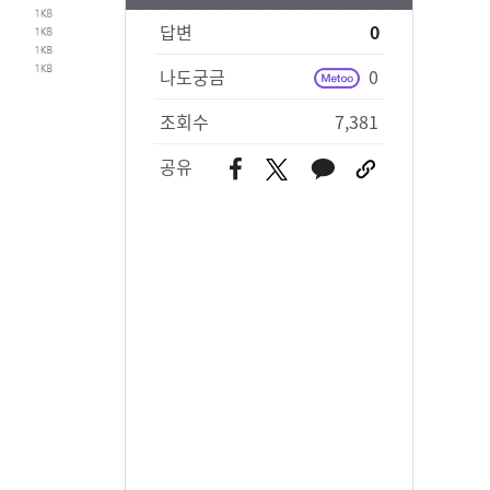
답변
0
나도궁금
0
조회수
7,381
공유