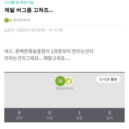
시스템 및 편의기능
제발 버그좀 고쳐죠...
장숙자숙자
답변
0
2025.07.02 10:45
7,730
바드..완벽한화음중첩이 2관문부터 안뜨는건지
안되는건지그래요... 제발고쳐죠....
도서관 활동
장숙자숙자
0
0
1
0
공략
댓글
질문
답변