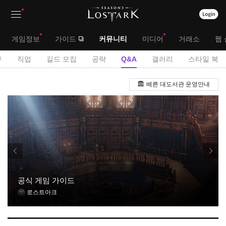
상
대
게임정보
가이드
커뮤니티
미디어
거래소
웹 
단
메
서
유
직업
길드 모집
공략
Q&A
갤러리
스타일 북
메
뉴
브
Q
뉴
베른 대도서관 운영안내
&
메
A
뉴
게
시
판
공식 게임 가이드
로스트아크