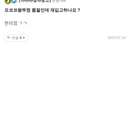
아바타상자창고
호빵Tea
모코코왕뚜껑 품절인데 재입고하나요 ?
편의점 ㄱㄱ
댓글
0
2025.07.14