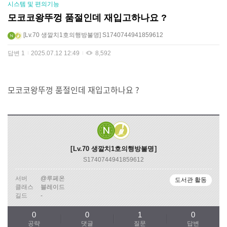
시스템 및 편의기능
모코코왕뚜껑 품절인데 재입고하나요 ?
Lv.70
생깔치1호의행방불명
S1740744941859612
답변
1
2025.07.12 12:49
8,592
모코코왕뚜껑 품절인데 재입고하나요 ?
Lv.70
생깔치1호의행방불명
S1740744941859612
서버
@루페온
도서관 활동
클래스
블레이드
길드
-
0
0
1
0
공략
댓글
질문
답변