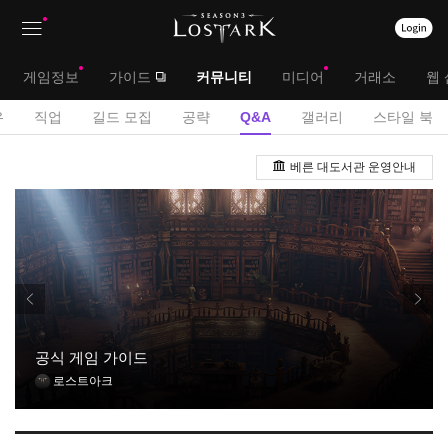
상
대
게임정보
가이드
커뮤니티
미디어
거래소
웹 
단
메
서
유
직업
길드 모집
공략
Q&A
갤러리
스타일 북
메
뉴
브
Q
뉴
베른 대도서관 운영안내
&
메
A
뉴
게
시
판
공식 게임 가이드
로스트아크