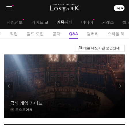
상
대
게임정보
가이드
커뮤니티
미디어
거래소
웹 
단
메
서
유
직업
길드 모집
공략
Q&A
갤러리
스타일 북
메
뉴
브
Q
뉴
베른 대도서관 운영안내
&
메
A
뉴
게
시
판
공식 게임 가이드
로스트아크