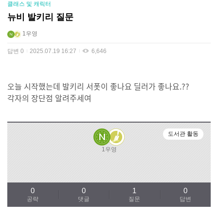
클래스 및 캐릭터
뉴비 발키리 질문
1우영
답변
0
2025.07.19 16:27
6,646
오늘 시작했는데 발키리 서폿이 좋나요 딜러가 좋나요.??
각자의 장단점 알려주세여
도서관 활동
1우영
0
0
1
0
공략
댓글
질문
답변