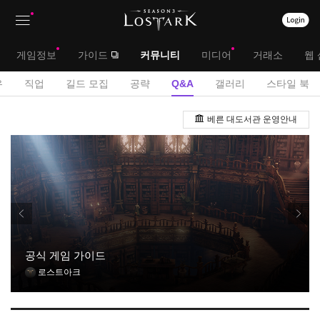
상
대
게임정보
가이드
커뮤니티
미디어
거래소
웹 
단
메
서
유
직업
길드 모집
공략
Q&A
갤러리
스타일 북
메
뉴
브
Q
뉴
베른 대도서관 운영안내
&
메
A
뉴
게
시
판
공식 게임 가이드
로스트아크