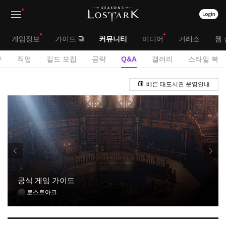
상
대
게임정보
가이드
커뮤니티
미디어
거래소
웹 
단
메
서
유
직업
길드 모집
공략
Q&A
갤러리
스타일 북
메
뉴
브
Q
뉴
베른 대도서관 운영안내
&
메
A
뉴
게
시
판
공식 게임 가이드
로스트아크