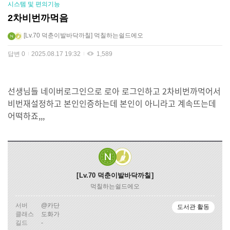
시스템 및 편의기능
2차비번까먹음
Lv.70
덕춘이발바닥까칠
먹칠하는쉴드에오
답변
0
2025.08.17 19:32
1,589
선생님들 네이버로그인으로 로아 로그인하고 2차비번까먹어서
비번재설정하고 본인인증하는데 본인이 아니라고 계속뜨는데
어떡하죠,,,
Lv.70
덕춘이발바닥까칠
먹칠하는쉴드에오
서버
@카단
도서관 활동
클래스
도화가
길드
-