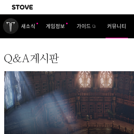
내비게이션
새소식
게임정보
가이드
커뮤니티