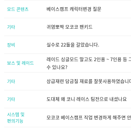
베이스캠프 캐릭터변경 질문
모드 콘텐츠
귀염뽀짝 모코코 팬키드
기타
실수로 22돌을 갈았습니다.
장비
레이드 싱글모드 말고도 2인용 ~ 7인용 등
보스 및 레이드
수 있나요?
상급재련 담금질 재료를 잘못사용하였습니다 .
기타
도대체 왜 코니 레이스 팀전으로 내셨나요
기타
시스템 및
모코코 베이스캠프 직업 변경하게 해주면 안
편의기능