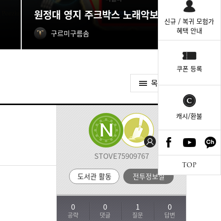
원정대 영지 주크박스 노래악보 획득처
신규 / 복귀 모험가
혜택 안내
구르미구름솜
쿠폰 등록
목록가기
캐시/환불
STOVE75909767
TOP
도서관 활동
전투정보실
0
0
1
0
공략
댓글
질문
답변