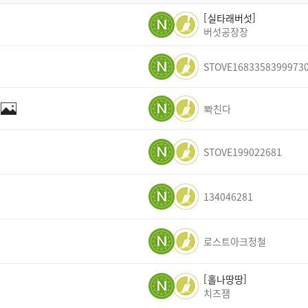
실타래버섯
버섯공장장
STOVE1683358399973
뽝친다
STOVE199022681
134046281
로스트아크정철
홀나땅땅
치즈잼