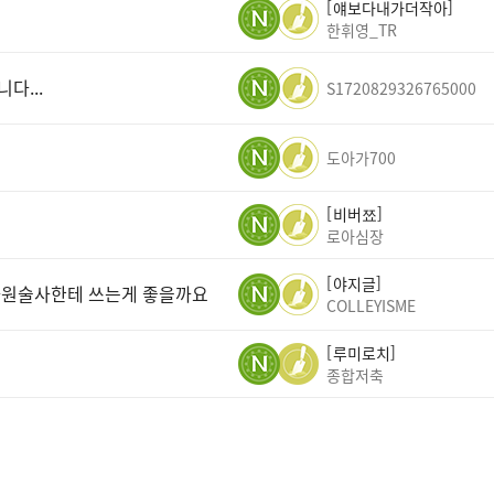
얘보다내가더작아
한휘영_TR
다...
S1720829326765000
도아가700
비버쬬
로아심장
야지글
차원술사한테 쓰는게 좋을까요
COLLEYISME
루미로치
종합저축