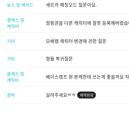
세르카 매칭모드 질문이요.
보스 및 레이드
클래스 및
점핑권을 다른 캐릭터에 잘못 등록해버렸습니
캐릭터
모배캠 캐릭터 변경에 관한 질문
기타
형들 복귀질문
기타
클래스 및
베이스캠프 현 본캐한테 쓰는게 좋을까요 
캐릭터
살려주세요ㅠㅠ
장비
채택완료