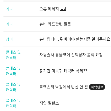
오류 메세지
기타
뉴비 카드관련 질문
기타
뉴비입니다, 뭐버려야 한는지좀 알려주세요
장비
클래스 및
차원술사 유물코어 선택상자 롤백 요청
캐릭터
클래스 및
장기간 미복귀 캐릭터 삭제??
캐릭터
클래스 및
블랙스터 낙원에서 변신 안 됨
채택완료
캐릭터
클래스 및
직업 밸런스
캐릭터