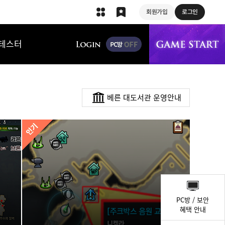
회원가입
로그인
상단 메뉴
테스터
베른 대도서관 운영안내
퀵
메
PC방 / 보안
뉴
혜택 안내