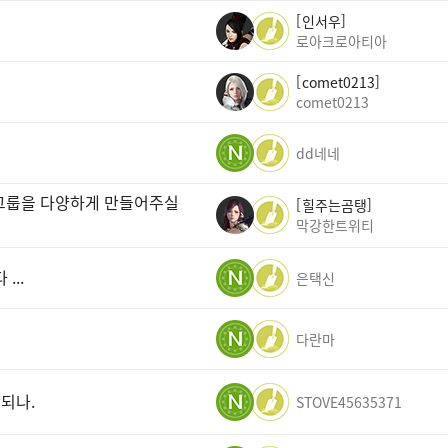
인서우
로아크로아티아
comet0213
comet0213
dd네네
 그룹을 다양하게 만들어주실
힐주는곰탱
막강한트위티
..
은택신
다란마
되나.
STOVE45635371