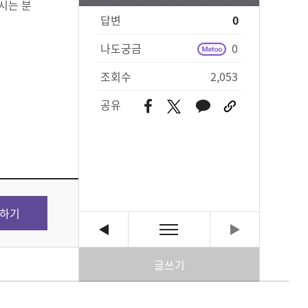
시는 분
답변
0
나도궁금
0
조회수
2,053
공유
하기
글쓰기