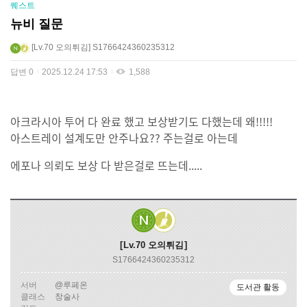
퀘스트
뉴비 질문
Lv.70
오의튀김
S1766424360235312
답변
0
2025.12.24 17:53
1,588
아크라시아 투어 다 완료 했고 보상받기도 다했는데 왜!!!!!
아스트레이 설계도만 안주나요?? 주는걸로 아는데
에포나 의뢰도 보상 다 받은걸로 뜨는데.....
Lv.70
오의튀김
S1766424360235312
서버
@루페온
도서관 활동
클래스
창술사