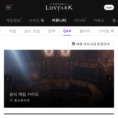
상
대
게임정보
가이드
커뮤니티
미디어
거래소
웹 
단
메
서
유
직업
길드 모집
공략
Q&A
갤러리
스타일 북
메
뉴
브
Q
뉴
베른 대도서관 운영안내
&
메
A
뉴
게
시
판
공식 게임 가이드
로스트아크