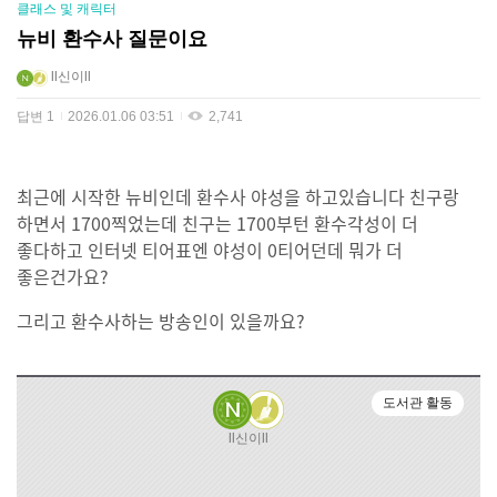
클래스 및 캐릭터
뉴비 환수사 질문이요
ll신이ll
답변
1
2026.01.06 03:51
2,741
최근에 시작한 뉴비인데 환수사 야성을 하고있습니다 친구랑
하면서 1700찍었는데 친구는 1700부턴 환수각성이 더
좋다하고 인터넷 티어표엔 야성이 0티어던데 뭐가 더
좋은건가요?
그리고 환수사하는 방송인이 있을까요?
도서관 활동
ll신이ll