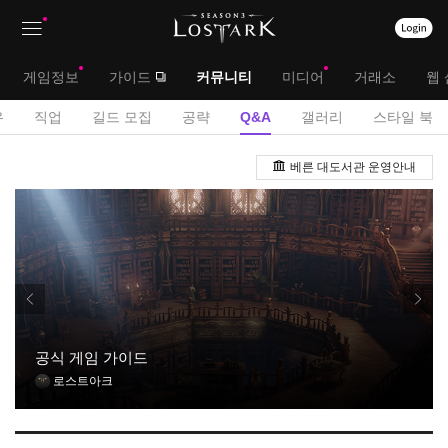
상
대
게임정보
가이드
커뮤니티
미디어
거래소
웹 
단
메
서
유
직업
길드 모집
공략
Q&A
갤러리
스타일 북
메
뉴
브
Q
뉴
베른 대도서관 운영안내
&
메
A
뉴
게
시
판
공식 게임 가이드
로스트아크