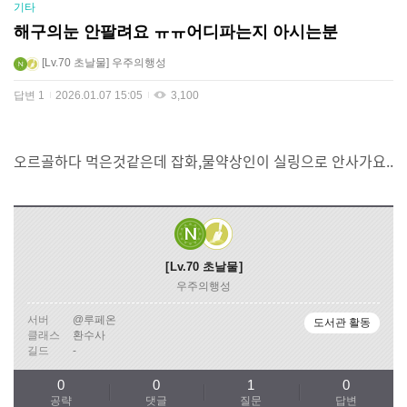
기타
해구의눈 안팔려요 ㅠㅠ어디파는지 아시는분
Lv.70
초날물
우주의행성
답변
1
2026.01.07 15:05
3,100
오르골하다 먹은것같은데 잡화,물약상인이 실링으로 안사가요..
Lv.70
초날물
우주의행성
서버
@루페온
도서관 활동
클래스
환수사
길드
-
0
0
1
0
공략
댓글
질문
답변