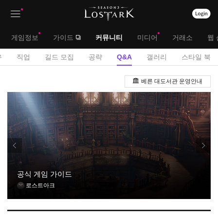
상
대
게임정보
가이드
커뮤니티
미디어
거래소
웹 
단
메
서
유
직업
길드 모집
공략
Q&A
갤러리
스타일 북
메
뉴
브
Q
뉴
베른 대도서관 운영안내
&
메
A
뉴
게
시
판
공식 게임 가이드
로스트아크