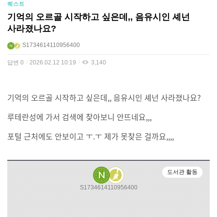
퀘스트
기억의 오르골 시작하고 싶은데,, 음유시인 셰넌
사라졌나요?
S1734614110956400
답변
0
2026.02.12 10:19
3,140
기억의 오르골 시작하고 싶은데,, 음유시인 셰넌 사라졌나요?
루테란성에 가서 검색에 찾아보니 안뜨네요,,,
포털 근처에도 안보이고 ㅜ.ㅜ 제가 못찾은 걸까요,,,,
도서관 활동
S1734614110956400