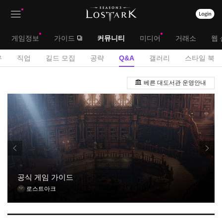
상
대
게임정보
가이드
커뮤니티
미디어
거래소
웹 
단
메
서
유
직업
길드 모집
공략
Q&A
갤러리
스타일 북
메
뉴
브
Q
뉴
베른 대도서관 운영안내
&
메
A
뉴
게
시
판
공식 게임 가이드
로스트아크