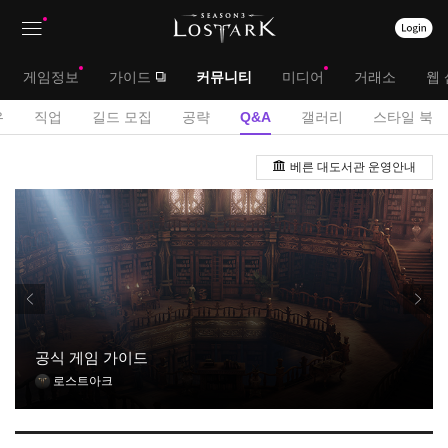
상
대
게임정보
가이드
커뮤니티
미디어
거래소
웹 
단
메
서
유
직업
길드 모집
공략
Q&A
갤러리
스타일 북
메
뉴
브
Q
뉴
베른 대도서관 운영안내
&
메
A
뉴
게
시
판
공식 게임 가이드
로스트아크