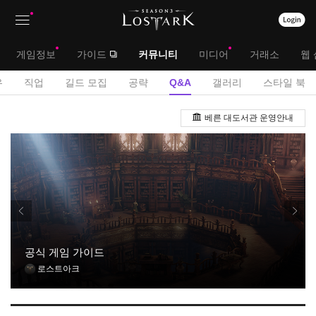
상
대
게임정보
가이드
커뮤니티
미디어
거래소
웹 
단
메
서
유
직업
길드 모집
공략
Q&A
갤러리
스타일 북
메
뉴
브
Q
뉴
베른 대도서관 운영안내
&
메
A
뉴
게
시
판
공식 게임 가이드
로스트아크