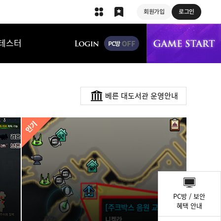
회원가입
로그인
상단 메뉴
테스터
베른 대도서관 운영안내
퀵
메
PC방 / 보안
뉴
혜택 안내