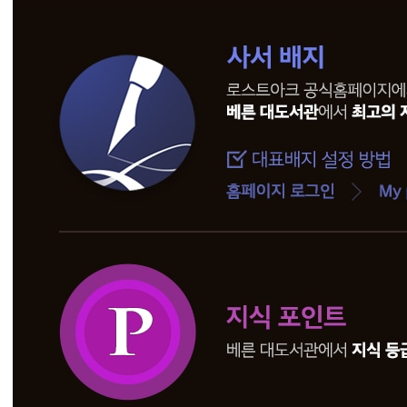
정
기
점
검
전
당
첨
자
발
표
2
0
2
1
.
1
.
6
(