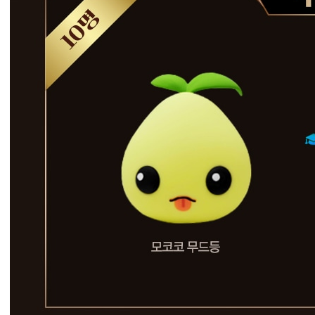
아
크
굿
즈
를
드
립
니
다
.
이
벤
트
기
간
2
0
2