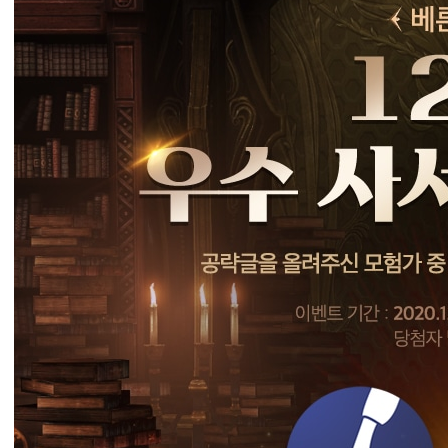
2
월
의
우
수
사
서
를
찾
아
서
!