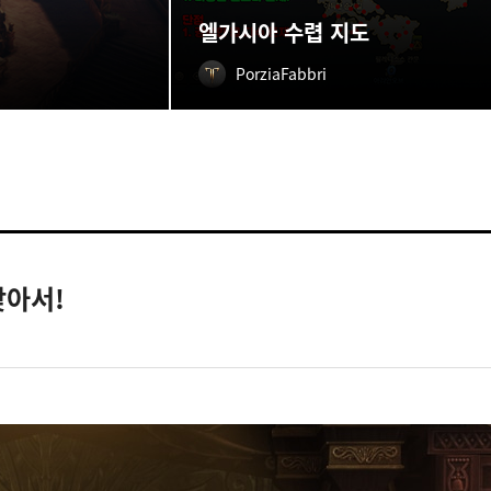
엘가시아 수렵 지도
PorziaFabbri
찾아서!