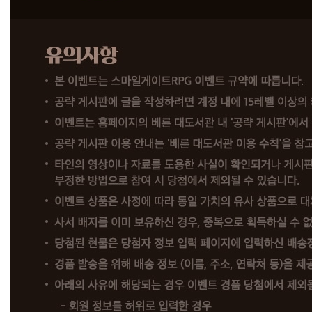
수
)
베
른
대
도
서
관
공
략
게
시
판
에
노
하
우
가