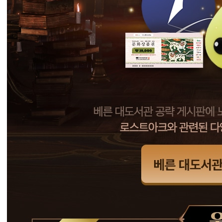
공
략
글
을
올
려
주
신
모
험
가
중
추
첨
하
여
로
스
트