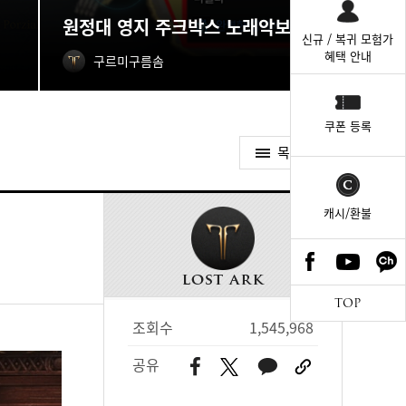
원정대 영지 주크박스 노래악보 획득처
신규 / 복귀 모험가
혜택 안내
구르미구름솜
쿠폰 등록
목록가기
캐시/환불
TOP
조회수
1,545,968
공유