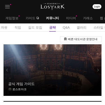
상
대
게임정보
가이드
커뮤니티
미디어
거래소
웹 
단
메
서
자유
직업
길드 모집
공략
Q&A
갤러리
스타일 
메
뉴
브
게
뉴
베른 대도서관 운영안내
시
메
판
뉴
공식 게임 가이드
로스트아크