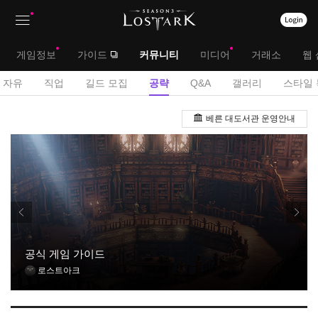
상
대
게임정보
가이드
커뮤니티
미디어
거래소
웹 
단
메
서
자유
직업
길드 모집
공략
Q&A
갤러리
스타일 
메
뉴
브
공
뉴
베른 대도서관 운영안내
략
메
게
뉴
시
판
공식 게임 가이드
로스트아크