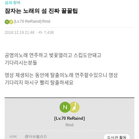
섬과 항해
잠자는 노래의 섬 진짜 꿀꿀팁
Lv.70
ReRaind
Rind
2018.12.19 21:48
7,438
공명의노래 연주하고 벚꽃열리고 스킵도안돼고
기다리시는분들
영상 재생되는 동안에 탈출의노래 연주할수있으니 영상
기다리지 마시구 빨리 탈출하세요
Lv.70
ReRaind
Rind
서버
@아브렐슈드
도서관 활동