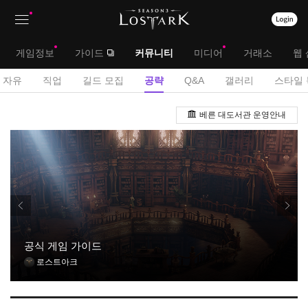
상
대
게임정보
가이드
커뮤니티
미디어
거래소
웹 
단
메
서
자유
직업
길드 모집
공략
Q&A
갤러리
스타일 
메
뉴
브
공
뉴
베른 대도서관 운영안내
략
메
게
뉴
시
판
공식 게임 가이드
로스트아크