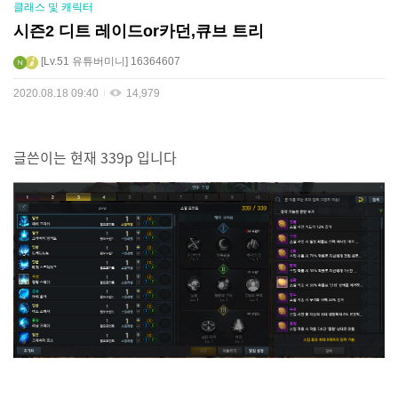
클래스 및 캐릭터
시즌2 디트 레이드or카던,큐브 트리
Lv.51
유튜버미니
16364607
2020.08.18 09:40
14,979
글쓴이는 현재 339p 입니다