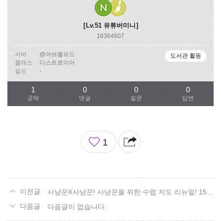
Lv.51
유튜버미니
16364607
서버
@아브렐슈드
도서관 활동
클래스
디스트로이어
길드
-
1
0
0
0
공략
댓글
질문
답변
좋
1
아
요
사냥꾼X사냥꾼! 사냥꾼을 위한 수렵 지도 리뉴얼! 15. 볼다이크 편.
다음글이 없습니다.