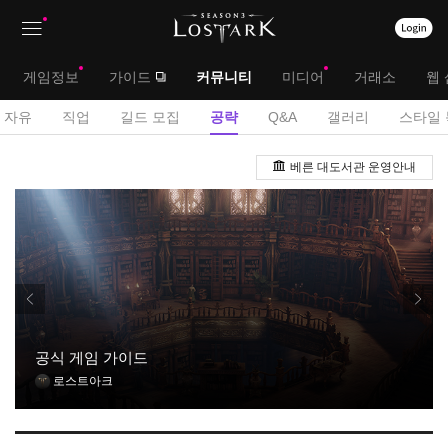
상
대
게임정보
가이드
커뮤니티
미디어
거래소
웹 
단
메
서
자유
직업
길드 모집
공략
Q&A
갤러리
스타일 
메
뉴
브
공
뉴
베른 대도서관 운영안내
략
메
게
뉴
시
판
공식 게임 가이드
로스트아크