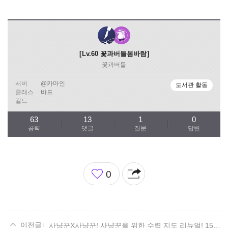
Lv.60
꽃과버들봄바람
꽃과버들
서버
@카마인
도서관 활동
클래스
바드
길드
-
63
13
1
0
공략
댓글
질문
답변
좋
0
아
요
사냥꾼X사냥꾼! 사냥꾼을 위한 수렵 지도 리뉴얼! 15. 볼다이크 편.