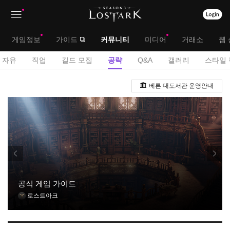
상
대
게임정보
가이드
커뮤니티
미디어
거래소
웹 
단
메
서
자유
직업
길드 모집
공략
Q&A
갤러리
스타일 
메
뉴
브
공
뉴
베른 대도서관 운영안내
략
메
게
뉴
시
판
공식 게임 가이드
로스트아크