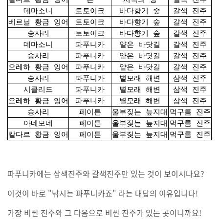
데마소니
토토이크
바다향기 숲
갈색 진주
베르닐 황금 잉어
토토이크
바다향기 숲
갈색 진주
송사리
토토이크
바다향기 숲
갈색 진주
데마소니
파푸니카
얕은 바닷길
갈색 진주
송사리
파푸니카
얕은 바닷길
갈색 진주
오레하 황금 잉어
파푸니카
얕은 바닷길
갈색 진주
송사리
파푸니카
별모래 해변
삼색 진주
시클리드
파푸니카
별모래 해변
삼색 진주
오레하 황금 잉어
파푸니카
별모래 해변
삼색 진주
송사리
페이튼
울부짖는 늪지대
먹구름 진주
아네모네
페이튼
울부짖는 늪지대
먹구름 진주
칼다르 황금 잉어
페이튼
울부짖는 늪지대
먹구름 진주
파푸니카에는 삼색진주와 갈색진주만 있는 것이 보이시나요?
이것이 바로 "낚시는 파푸니카죠" 라는 대답의 이유입니다!
가장 비싼 진주와 그 다음으로 비싼 진주가 있는 곳이니까요!