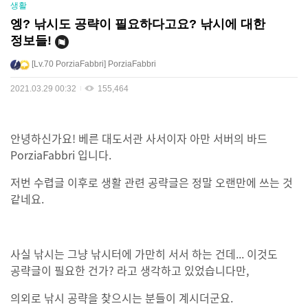
생활
엥? 낚시도 공략이 필요하다고요? 낚시에 대한
정보들!
Lv.70
PorziaFabbri
PorziaFabbri
2021.03.29 00:32
155,464
안녕하신가요! 베른 대도서관 사서이자 아만 서버의 바드
PorziaFabbri 입니다.
저번 수렵글 이후로 생활 관련 공략글은 정말 오랜만에 쓰는 것
같네요.
사실 낚시는 그냥 낚시터에 가만히 서서 하는 건데... 이것도
공략글이 필요한 건가? 라고 생각하고 있었습니다만,
의외로 낚시 공략을 찾으시는 분들이 계시더군요.