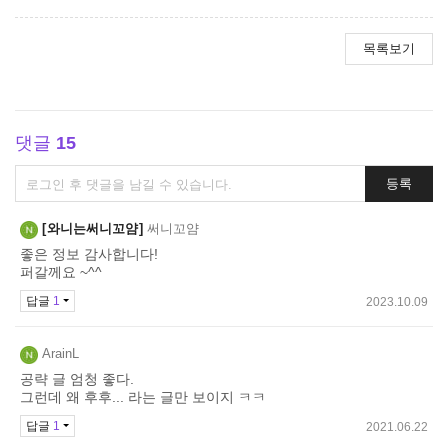
목록보기
댓글
15
댓
등록
글
쓰
와니는써니꼬얌
써니꼬얌
기
좋은 정보 감사합니다!
퍼갈께요 ~^^
답글
1
2023.10.09
ArainL
공략 글 엄청 좋다.
그런데 왜 후후... 라는 글만 보이지 ㅋㅋ
답글
1
2021.06.22