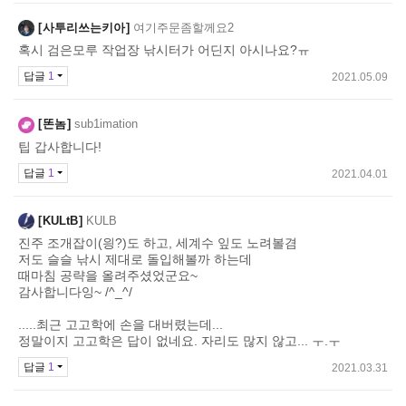
사투리쓰는키아
여기주문좀할께요2
혹시 검은모루 작업장 낚시터가 어딘지 아시나요?ㅠ
답글
1
2021.05.09
똔놈
sub1imation
팁 갑사합니다!
답글
1
2021.04.01
KULtB
KULB
진주 조개잡이(읭?)도 하고, 세계수 잎도 노려볼겸
저도 슬슬 낚시 제대로 돌입해볼까 하는데
때마침 공략을 올려주셨었군요~
감사합니다잉~ /^_^/
.....최근 고고학에 손을 대버렸는데...
정말이지 고고학은 답이 없네요. 자리도 많지 않고... ㅜ.ㅜ
답글
1
2021.03.31