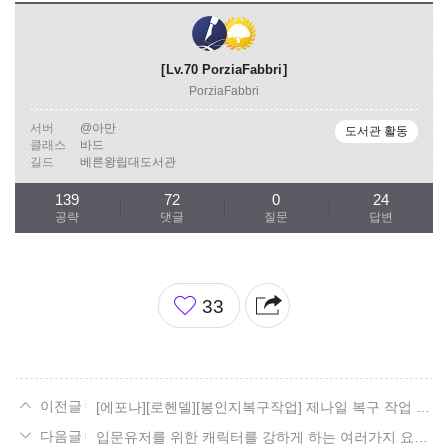
Lv.70
PorziaFabbri
PorziaFabbri
서버
@아만
도서관 활동
클래스
바드
길드
베른왕립대도서관
139
72
0
24
공략
댓글
질문
답변
좋
33
아
요
[에포나][로헨델][봉인지복구작업] 제나일 복구 작업 꿀자리!
입문유저를 위한 캐릭터를 강하게 하는 여러가지 요소와 시스템