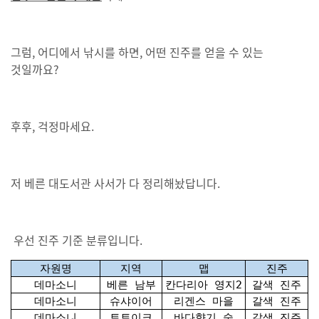
그럼, 어디에서 낚시를 하면, 어떤 진주를 얻을 수 있는
것일까요?
후후, 걱정마세요.
저 베른 대도서관 사서가 다 정리해놨답니다.
우선 진주 기준 분류입니다.
자원명
지역
맵
진주
데마소니
베른 남부
칸다리아 영지2
갈색 진주
데마소니
슈샤이어
리겐스 마을
갈색 진주
데마소니
토토이크
바다향기 숲
갈색 진주