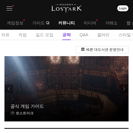
상
대
게임정보
가이드
커뮤니티
미디어
거래소
웹 
단
메
서
자유
직업
길드 모집
공략
Q&A
갤러리
스타일 
메
뉴
브
공
뉴
베른 대도서관 운영안내
략
메
게
뉴
시
판
공식 게임 가이드
로스트아크