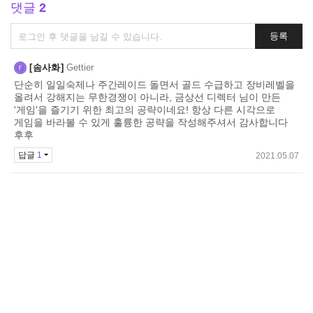
댓글
2
댓
등록
글
쓰
솜사화
Gettier
기
단순히 일일숙제나 주간레이드 돌면서 골드 수급하고 장비레벨을
올려서 강해지는 무한경쟁이 아니라, 금상선 디렉터 님이 만든
'게임'을 즐기기 위한 최고의 공략이네요! 항상 다른 시각으로
게임을 바라볼 수 있게 훌륭한 공략을 작성해주셔서 감사합니다
후후
답글
1
2021.05.07