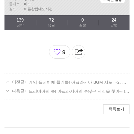
클래스
바드
길드
베른왕립대도서관
139
72
0
24
공략
댓글
질문
답변
좋
9
아
요
게임 플레이에 활기를! 아크라시아 BGM 지도! ~2. 파푸니카~
트리비아의 숲! 아크라시아의 수많은 지식을 찾아서! -19-
목록보기