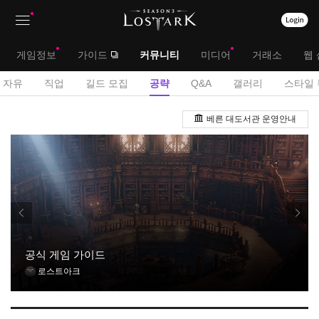
상
대
게임정보
가이드
커뮤니티
미디어
거래소
웹 
단
메
서
자유
직업
길드 모집
공략
Q&A
갤러리
스타일 
메
뉴
브
공
뉴
베른 대도서관 운영안내
략
메
게
뉴
시
판
공식 게임 가이드
로스트아크