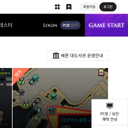
회원가입
로그인
상단 메뉴
테스터
베른 대도서관 운영안내
퀵
메
PC방 / 보안
뉴
혜택 안내