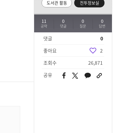
도서관 활동
전투정보실
11
0
0
0
공략
댓글
질문
답변
댓글
0
좋아요
2
조회수
26,871
공유