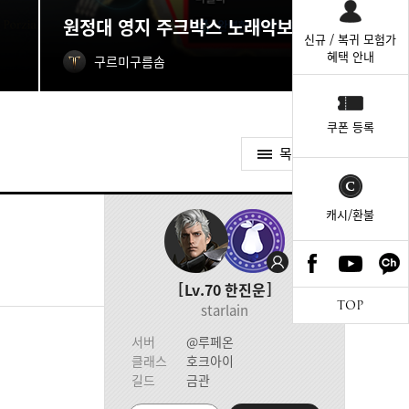
원정대 영지 주크박스 노래악보 획득처
신규 / 복귀 모험가
혜택 안내
구르미구름솜
쿠폰 등록
목록가기
캐시/환불
Lv.70
한진운
TOP
starlain
서버
@루페온
클래스
호크아이
길드
금관