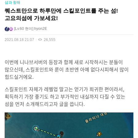
섬과 항해
퀘스트만으로 하루만에 스킬포인트를 주는 섬!
고요의섬에 가보세요!
Lv.60
현이
hyon2E
2021.08.18 21:07
26,555
이번에 니나브서버의 등장과 함께 새로 시작하시는 분들이
많으신데, 스킬포인트와 룬이 초반엔 아예 없다시피해서 많이
힘드실거에요.
스킬포인트 자체가 레벨업 말고는 얻기가 희귀한 편이라서,
획득하기 가장 좋기도 하고 부가적인 내실까지 다질 수 있는
섬을 먼저 소개해드리고자 글을 씁니다.