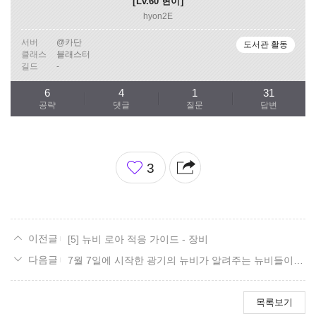
Lv.60
현이
hyon2E
서버
@카단
도서관 활동
클래스
블래스터
길드
-
6
4
1
31
공략
댓글
질문
답변
좋
3
아
요
[5] 뉴비 로아 적응 가이드 - 장비
7월 7일에 시작한 광기의 뉴비가 알려주는 뉴비들이 해야 할 일과 알아야 할 것들
목록보기