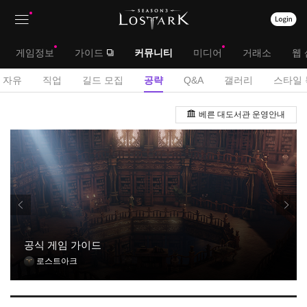
상
대
게임정보
가이드
커뮤니티
미디어
거래소
웹 
단
메
서
자유
직업
길드 모집
공략
Q&A
갤러리
스타일 
메
뉴
브
공
뉴
베른 대도서관 운영안내
략
메
게
뉴
시
판
공식 게임 가이드
로스트아크