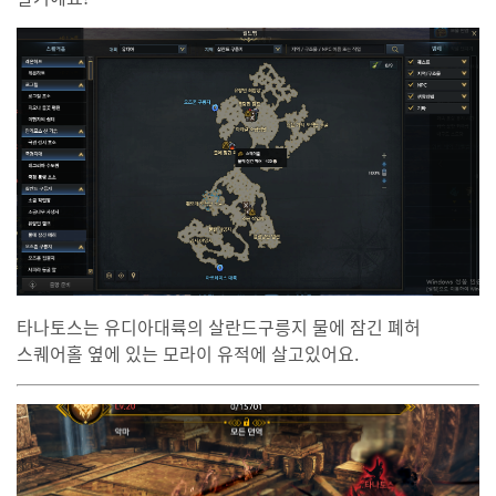
타나토스는 유디아대륙의 살란드구릉지 물에 잠긴 폐허
스퀘어홀 옆에 있는 모라이 유적에 살고있어요.