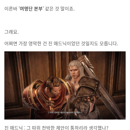
이른바 '
여명단 본부
' 같은 것 말이죠.
그래요.
어쩌면 가장 영악한 건 진 매드닉이었던 것일지도 모릅니다.
진 매드닉 : 그 따위 천박한 제안이 통하리라 생각했나?