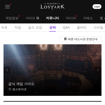
상
대
게임정보
가이드
커뮤니티
미디어
거래소
웹 
단
메
서
자유
직업
길드 모집
공략
Q&A
갤러리
스타일 
메
뉴
브
공
뉴
베른 대도서관 운영안내
략
메
게
뉴
시
판
공식 게임 가이드
로스트아크