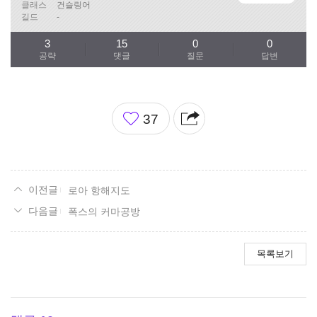
클래스
건슬링어
길드
-
3
15
0
0
공략
댓글
질문
답변
좋
37
아
요
로아 항해지도
폭스의 커마공방
목록보기