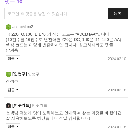
댓글
10
댓
등록
글
쓰
JosephLee2
기
"R:220, G:180, B:170"의 색상 코드는 "#DCB4AA"입니다.
(10진수를 16진수로 변환하면 220은 DC, 180은 B4, 180은 AA)
색상 코드는 이렇게 변환하시면 됩니다. 참고하시라고 댓글
남겨용.
답글
2024.02.10
임쩡구
임쩡구
정성추
답글
2023.02.18
범수카드
범수카드
선생님 덕분에 많이 노력해보고 인내하며 찾는 과정을 배웠어요
잘 사용해보도록 하겠습니다 정말 감사합니다!
답글
2023.01.18