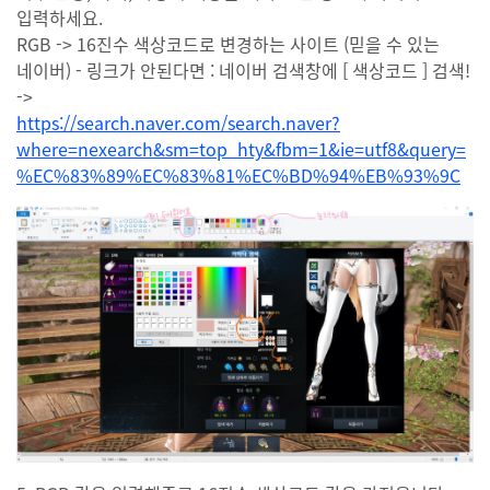
입력하세요.
RGB -> 16진수 색상코드로 변경하는 사이트 (믿을 수 있는
네이버) - 링크가 안된다면 : 네이버 검색창에 [ 색상코드 ] 검색!
->
https://search.naver.com/search.naver?
where=nexearch&sm=top_hty&fbm=1&ie=utf8&query=
%EC%83%89%EC%83%81%EC%BD%94%EB%93%9C