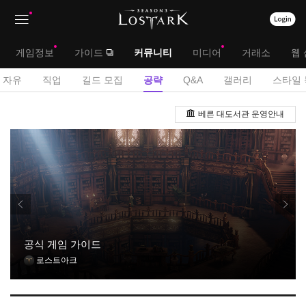
상
대
게임정보
가이드
커뮤니티
미디어
거래소
웹 
단
메
서
자유
직업
길드 모집
공략
Q&A
갤러리
스타일 
메
뉴
브
공
뉴
베른 대도서관 운영안내
략
메
게
뉴
시
판
공식 게임 가이드
로스트아크