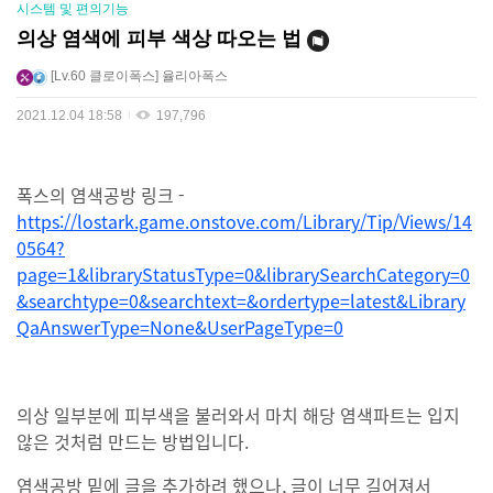
시스템 및 편의기능
의상 염색에 피부 색상 따오는 법
Lv.60
클로이폭스
율리아폭스
2021.12.04 18:58
197,796
폭스의 염색공방 링크 -
https://lostark.game.onstove.com/Library/Tip/Views/14
0564?
page=1&libraryStatusType=0&librarySearchCategory=0
&searchtype=0&searchtext=&ordertype=latest&Library
QaAnswerType=None&UserPageType=0
의상 일부분에 피부색을 불러와서 마치 해당 염색파트는 입지
않은 것처럼 만드는 방법입니다.
염색공방 밑에 글을 추가하려 했으나, 글이 너무 길어져서