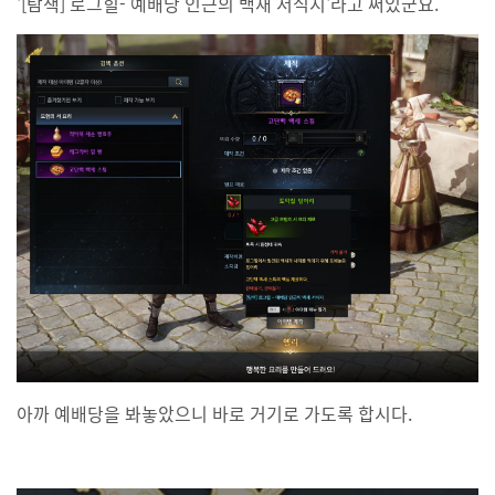
'[탐색] 로그힐- 예배당 인근의 백새 서식지'라고 써있군요.
아까 예배당을 봐놓았으니 바로 거기로 가도록 합시다.