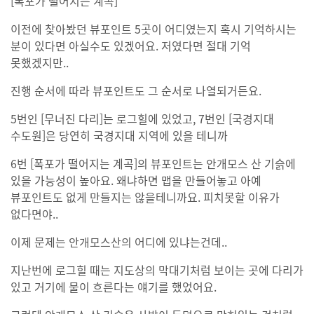
[폭포가 떨어지는 계곡]
이전에 찾아봤던 뷰포인트 5곳이 어디였는지 혹시 기억하시는
분이 있다면 아실수도 있겠어요. 저였다면 절대 기억
못했겠지만..
진행 순서에 따라 뷰포인트도 그 순서로 나열되거든요.
5번인 [무너진 다리]는 로그힐에 있었고, 7번인 [국경지대
수도원]은 당연히 국경지대 지역에 있을 테니까
6번 [폭포가 떨어지는 계곡]의 뷰포인트는 안개모스 산 기슭에
있을 가능성이 높아요. 왜냐하면 맵을 만들어놓고 아예
뷰포인트도 없게 만들지는 않을테니까요. 피치못할 이유가
없다면야..
이제 문제는 안개모스산의 어디에 있냐는건데..
지난번에 로그힐 때는 지도상의 막대기처럼 보이는 곳에 다리가
있고 거기에 물이 흐른다는 얘기를 했었어요.