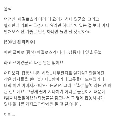
음식
던전인 [아길로스의 머리]에 요리가 하나 있군요. 그리고
헬리한테 가봐도 국경지대 요리만 하나 남아있는 걸 보니 이제
안개모스 산 기슭은 던전 하나만 돌면 될 것 같아요.
[500년 된 메라주]
파란 글씨로 (탐색) 아길로스의 머리 - 잡동사니 옆 화톳불
라고 쓰여있군요. 다른 말은 없어요.
어디보자..잡동사니라 하면.. 나무판자로 얼기설기만들어진
작은 상자들을 쌓아놓거나.. 항아리나 그릇들이 모여있거나..
대략 이런 이미지가 떠오르는군요. 그리고 '화톳불'이라는 건 꽤
큰 힌트예요. 그렇게 쉽게 지나치기 어려운 물건이기 때문에
(빛을 내뿜잖아요?) 화톳불을 찾고나서 그 옆에 잡동사니가
있냐 없냐를 가지고 판단하면 될 것 같습니다.
어어...