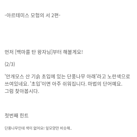
-아르테미스 모험의 서 2편-
먼저 [백마를 탄 왕자님]부터 해볼게요!
(2/3)
'안개모스 산 기슭 초입에 있는 단풍나무 아래'라고 노란색으로
쓰여있네요. '초입'이면 아주 쉬워집니다. 마법의 단어예요.
그럼 찾아봅시다.
첫번째 힌트
단풍나무인데 색이 없어요! 잎모양만 비슷해..