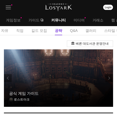
상
대
게임정보
가이드
커뮤니티
미디어
거래소
웹 
단
메
서
자유
직업
길드 모집
공략
Q&A
갤러리
스타일 
메
뉴
브
공
뉴
베른 대도서관 운영안내
략
메
게
뉴
시
판
공식 게임 가이드
로스트아크