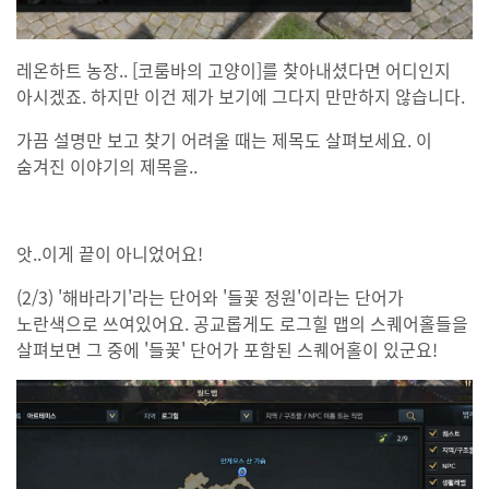
레온하트 농장.. [코룸바의 고양이]를 찾아내셨다면 어디인지
아시겠죠. 하지만 이건 제가 보기에 그다지 만만하지 않습니다.
가끔 설명만 보고 찾기 어려울 때는 제목도 살펴보세요. 이
숨겨진 이야기의 제목을..
앗..이게 끝이 아니었어요!
(2/3) '해바라기'라는 단어와 '들꽃 정원'이라는 단어가
노란색으로 쓰여있어요. 공교롭게도 로그힐 맵의 스퀘어홀들을
살펴보면 그 중에 '들꽃' 단어가 포함된 스퀘어홀이 있군요!