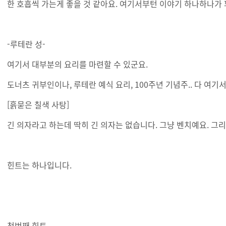
한 호흡씩 가는게 좋을 것 같아요. 여기서부턴 이야기 하나하나가 
-루테란 성-
여기서 대부분의 요리를 마련할 수 있군요.
도너츠 귀부인이나, 루테란 예식 요리, 100주년 기념주.. 다 여기
[흙묻은 칠색 사탕]
긴 의자라고 하는데 딱히 긴 의자는 없습니다. 그냥 벤치예요. 그리고
힌트는 하나입니다.
첫번째 힌트