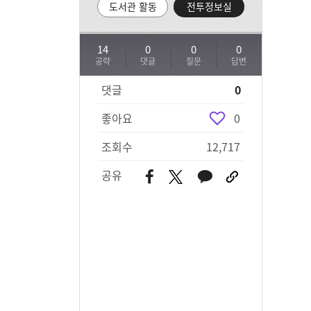
도서관 활동
전투정보실
14
0
0
0
공략
댓글
질문
답변
댓글
0
좋아요
0
조회수
12,717
공유