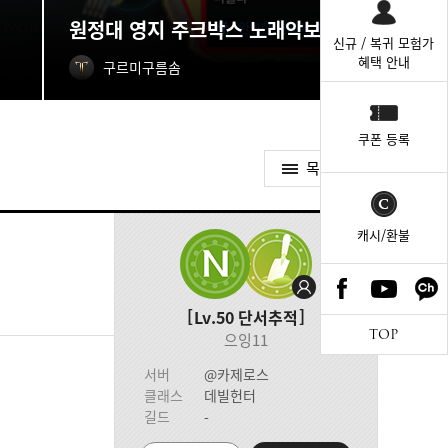
원정대 영지 주크박스 노래악보 획득처
신규 / 복귀 모험가
혜택 안내
구르미구름솜
쿠폰 등록
목록가기
캐시/환불
Lv.50
단서추적
TOP
으잉11
서버
@카제로스
클래스
데빌헌터
길드
-