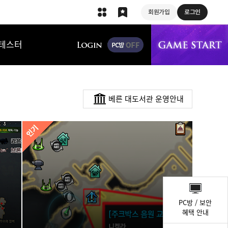
회원가입
로그인
상단 메뉴
테스터
베른 대도서관 운영안내
퀵
메
PC방 / 보안
뉴
혜택 안내