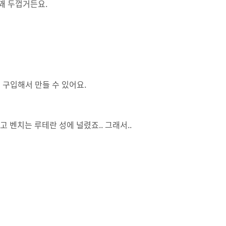
꽤 두껍거든요.
서 구입해서 만들 수 있어요.
 벤치는 루테란 성에 널렸죠.. 그래서..