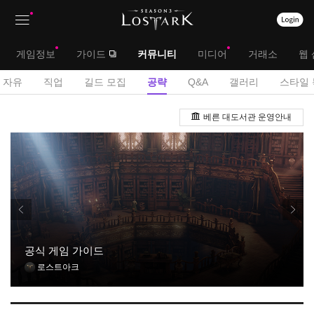
상
대
게임정보
가이드
커뮤니티
미디어
거래소
웹 
단
메
서
자유
직업
길드 모집
공략
Q&A
갤러리
스타일 
메
뉴
브
공
뉴
베른 대도서관 운영안내
략
메
게
뉴
시
판
공식 게임 가이드
로스트아크