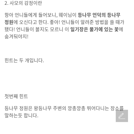
2. 사모의 감정이란
항아 언니들에게 들어보니, 웨이님이
등나무 언덕의 등나무
정원
에 오신다고 한다. 좋아! 언니들이 알려준 방법을 쓸 때가
됐다! 언니들이 볼지도 모르니 이
일기장은 물가에 있는 꽃
에
숨겨둬야지!
힌트는 두 개입니다.
첫번째 힌트
등나무 정원은 왕등나무 주변의 깡총깡총 뛰어다니는 장소를
말하는듯 합니다.