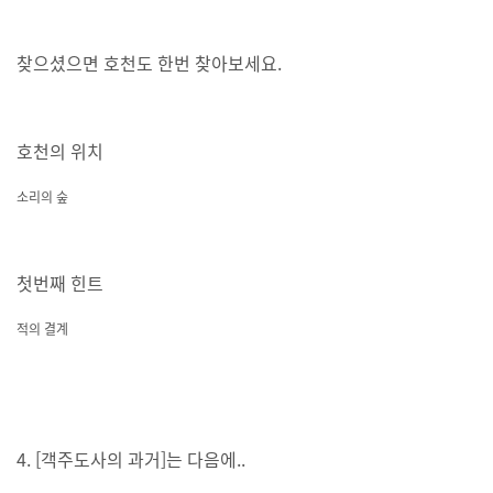
찾으셨으면 호천도 한번 찾아보세요.
호천의 위치
소리의 숲
첫번째 힌트
적의 결계
4. [객주도사의 과거]는 다음에..