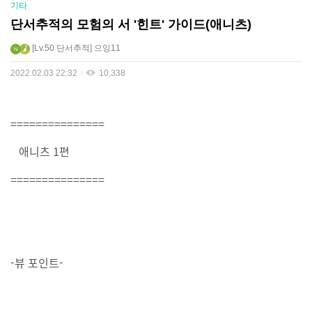
기타
단서추적의 모험의 서 '힌트' 가이드(애니츠)
Lv.50
단서추적
으잉11
2022.02.03 22:32
10,338
===============
애니츠 1편
===============
-뷰 포인트-