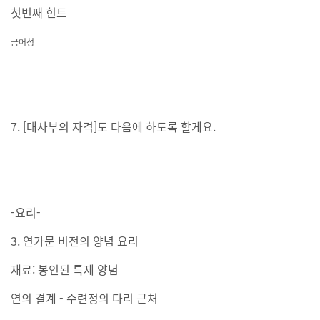
첫번째 힌트
금어청
7. [대사부의 자격]도 다음에 하도록 할게요.
-요리-
3. 연가문 비전의 양념 요리
재료: 봉인된 특제 양념
연의 결계 - 수련정의 다리 근처