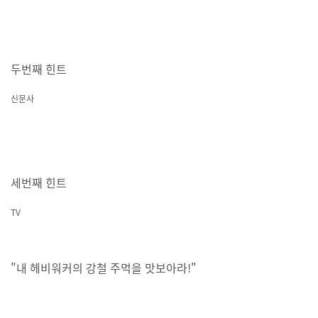
두번째 힌트
신문사
세번째 힌트
TV
"내 헤비워커의 강철 주먹을 맛보아라!"