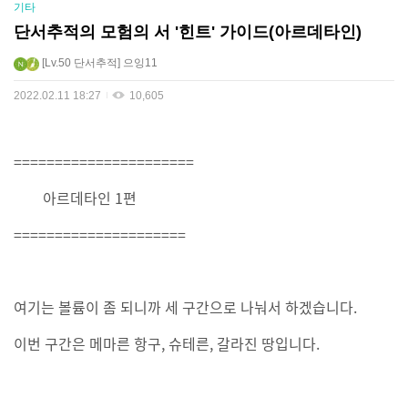
기타
단서추적의 모험의 서 '힌트' 가이드(아르데타인)
Lv.50
단서추적
으잉11
2022.02.11 18:27
10,605
======================
아르데타인 1편
=====================
여기는 볼륨이 좀 되니까 세 구간으로 나눠서 하겠습니다.
이번 구간은 메마른 항구, 슈테른, 갈라진 땅입니다.