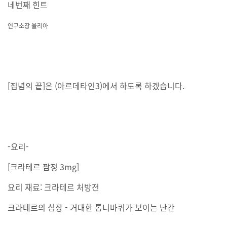
네번째 힌트
연구소장 율리아
[집념의 끝]은 (아르데타인3)에서 하도록 하겠습니다.
-요리-
[크라테르 팜정 3mg]
요리 재료: 크라테르 처방전
크라테르의 심장 - 거대한 톱니바퀴가 보이는 난간