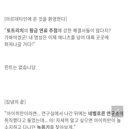
[아르데타인에 온 것을 환영한다]
"
토트리치
의
황금 연료 주점
에 강한 해결사들이 많다지?
가봐야겠군! 내 명성은 이제 애니츠를 넘어 대륙 곳곳에
퍼져나갈 거다!"
힌트는 없습니당
[집념의 끝]
"아이히만이라면... 연구실에서 나간 뒤에는
네벨호른 연구소
에
취직했다고 들었는데... 아! 자세히 알고 싶으면 아이히만이 늘
소지하고 다니던
녹음기
를 찾아보게."