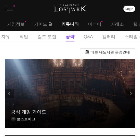
상
대
게임정보
가이드
커뮤니티
미디어
거래소
웹 
단
메
서
자유
직업
길드 모집
공략
Q&A
갤러리
스타일 
메
뉴
브
공
뉴
베른 대도서관 운영안내
략
메
게
뉴
시
판
공식 게임 가이드
로스트아크