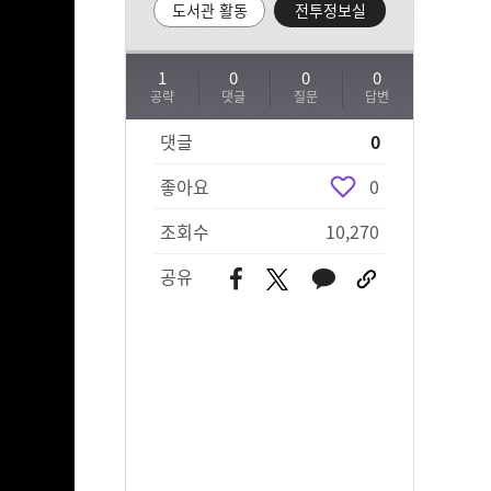
도서관 활동
전투정보실
1
0
0
0
공략
댓글
질문
답변
댓글
0
좋아요
0
조회수
10,270
공유