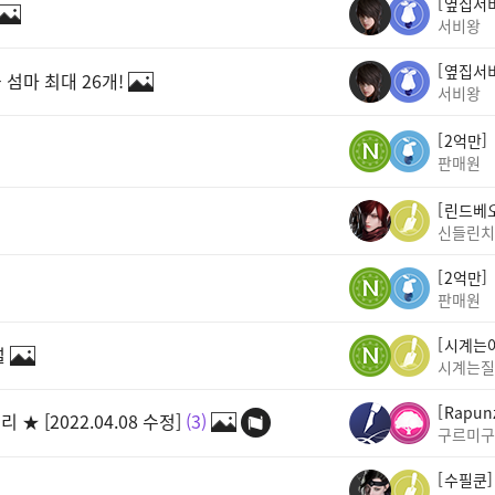
옆집서
서비왕
옆집서
 섬마 최대 26개!
서비왕
2억만
판매원
린드베
신들린치
2억만
판매원
시계는
설
시계는질
Rapun
 [2022.04.08 수정]
3
구르미구
수필쿤