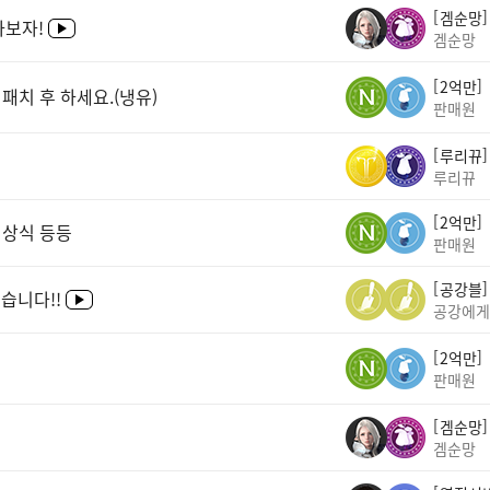
겜순망
아보자!
겜순망
2억만
패치 후 하세요.(냉유)
판매원
루리뀨
루리뀨
2억만
 상식 등등
판매원
공강블
습니다!!
공강에게
2억만
판매원
겜순망
겜순망