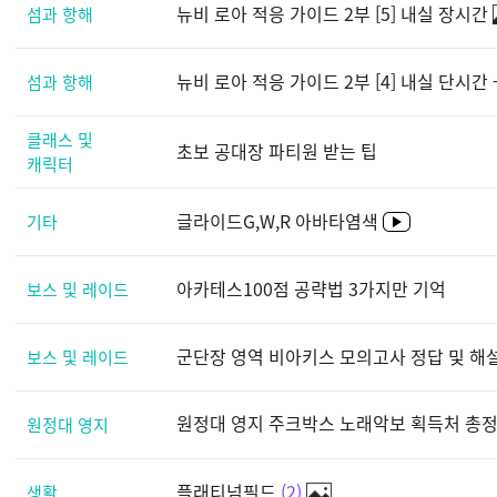
뉴비 로아 적응 가이드 2부 [5] 내실 장시간
섬과 항해
뉴비 로아 적응 가이드 2부 [4] 내실 단시간 -
섬과 항해
클래스 및
초보 공대장 파티원 받는 팁
캐릭터
글라이드G,W,R 아바타염색
기타
아카테스100점 공략법 3가지만 기억
보스 및 레이드
군단장 영역 비아키스 모의고사 정답 및 해
보스 및 레이드
원정대 영지 주크박스 노래악보 획득처 총정리 ★
원정대 영지
플래티넘필드
2
생활