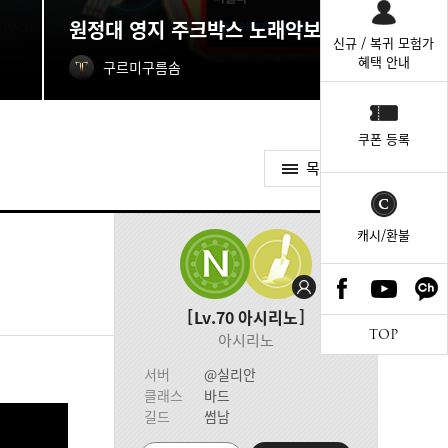
원정대 영지 주크박스 노래악보 획득처
신규 / 복귀 모험가
혜택 안내
구르미구름솜
쿠폰 등록
목록가기
캐시/환불
Lv.70
아시리노
TOP
아시리노
서버
@실리안
클래스
바드
길드
썸남