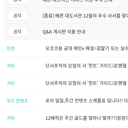
[종료] 베른 대도서관 12월의 우수 사서를 찾
공지
Q&A 게시판 이용 안내
공지
모코코용 공대 예민x 해설=겉핥기 또는 실수
던전
단서추적의 모험의 서 '힌트' 가이드(로헨델 
기타
단서추적의 모험의 서 '힌트' 가이드(로헨델 
기타
로아 일일,주간 컨텐츠 스케줄표 입니다!! 
모드 콘텐츠
12배럭은 주간 골드를 얼마나 벌까??(원정대
기타