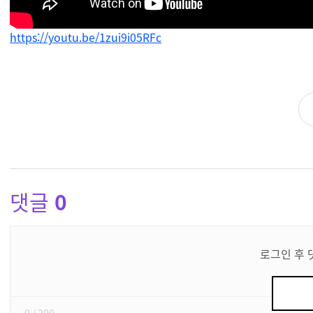
https://youtu.be/1zui9i05RFc
댓글
0
댓
글
로그인 후 
쓰
기