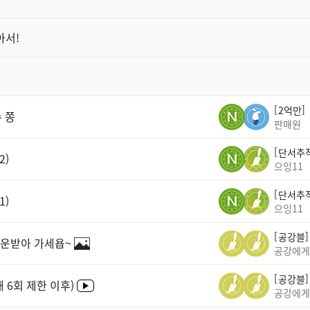
아서!
2억만
 쫑
판매원
단서추
2)
으잉11
단서추
1)
으잉11
공강블
다운받아 가세욥~
공강에게
공강블
 6회 제한 이후)
공강에게