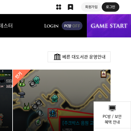
회원가입
로그인
상단 메뉴
테스터
베른 대도서관 운영안내
퀵
메
PC방 / 보안
뉴
혜택 안내