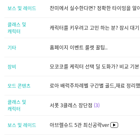
찬미에서 실수한다면? 정확한 타이밍을 알
보스 및 레이드
클래스 및
캐릭터를 키우려고 고민 하는 분? 잠시 대기 
캐릭터
홈페이지 이벤트 룰렛 꿀팁..
기타
모코코를 케릭터 선택 딜 도화가? 비교 기본
장비
로아 배럭주차레벨 구간별 골드,재료 정리했
모드 콘텐츠
클래스 및
서폿 3클레스 장단점
3
캐릭터
아브렐슈드 5관 최신공략ver
보스 및 레이드