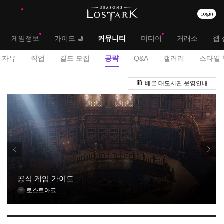
상
대
게임정보
가이드
커뮤니티
미디어
거래소
웹 
단
메
서
자유
직업
길드 모집
공략
Q&A
갤러리
스타일 
메
뉴
브
공
뉴
베른 대도서관 운영안내
략
메
게
뉴
시
판
공식 게임 가이드
로스트아크