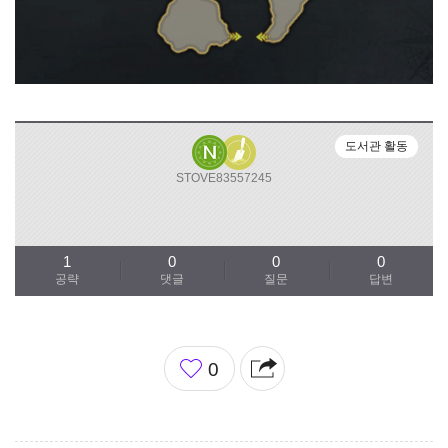
도서관 활동
STOVE83557245
1
0
0
0
공략
댓글
질문
답변
좋
0
아
요