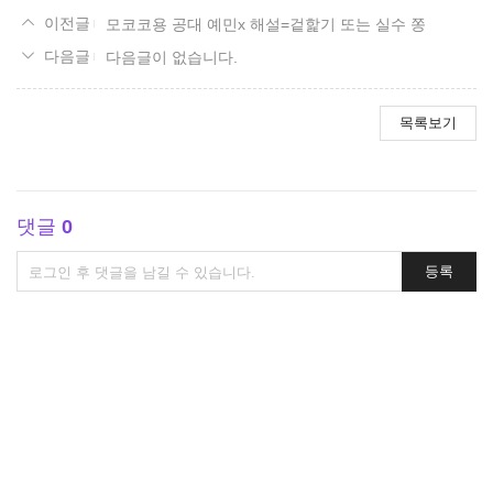
모코코용 공대 예민x 해설=겉핥기 또는 실수 쫑
다음글이 없습니다.
목록보기
댓글
0
댓
등록
글
쓰
기