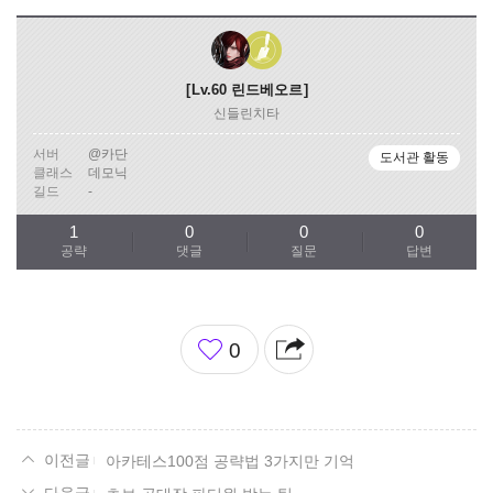
Lv.60
린드베오르
신들린치타
서버
@카단
도서관 활동
클래스
데모닉
길드
-
1
0
0
0
공략
댓글
질문
답변
좋
0
아
요
아카테스100점 공략법 3가지만 기억