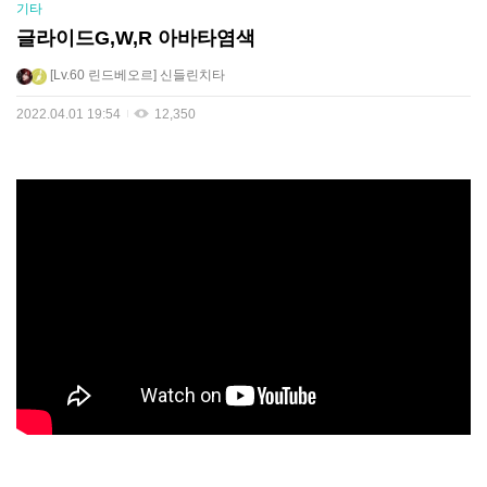
기타
글라이드G,W,R 아바타염색
Lv.60
린드베오르
신들린치타
2022.04.01 19:54
12,350