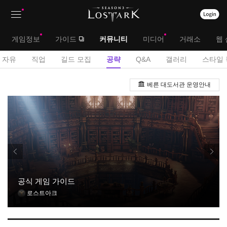
상
대
게임정보
가이드
커뮤니티
미디어
거래소
웹 
단
메
서
자유
직업
길드 모집
공략
Q&A
갤러리
스타일 
메
뉴
브
공
뉴
베른 대도서관 운영안내
략
메
게
뉴
시
판
공식 게임 가이드
로스트아크