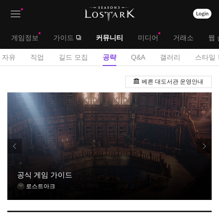
상
대
게임정보
가이드
커뮤니티
미디어
거래소
웹 
단
메
서
자유
직업
길드 모집
공략
Q&A
갤러리
스타일 
메
뉴
브
공
뉴
베른 대도서관 운영안내
략
메
게
뉴
시
판
공식 게임 가이드
로스트아크