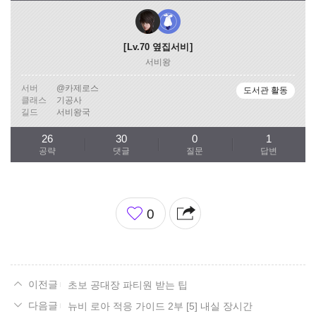
Lv.70
옆집서비
서비왕
서버
@카제로스
도서관 활동
클래스
기공사
길드
서비왕국
26
30
0
1
공략
댓글
질문
답변
좋
0
아
요
초보 공대장 파티원 받는 팁
뉴비 로아 적응 가이드 2부 [5] 내실 장시간