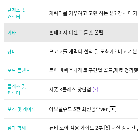
클래스 및
캐릭터를 키우려고 고민 하는 분? 잠시 대기 
캐릭터
홈페이지 이벤트 룰렛 꿀팁..
기타
모코코를 케릭터 선택 딜 도화가? 비교 기본
장비
로아 배럭주차레벨 구간별 골드,재료 정리했
모드 콘텐츠
클래스 및
서폿 3클레스 장단점
3
캐릭터
아브렐슈드 5관 최신공략ver
보스 및 레이드
뉴비 로아 적응 가이드 2부 [5] 내실 장시간
섬과 항해