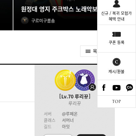
원정대 영지 주크박스 노래악보 획득처
신규 / 복귀 모험가
혜택 안내
구르미구름솜
쿠폰 등록
목록가기
캐시/환불
Lv.70
루리뀨
TOP
루리뀨
서버
@루페온
클래스
서머너
길드
아잇