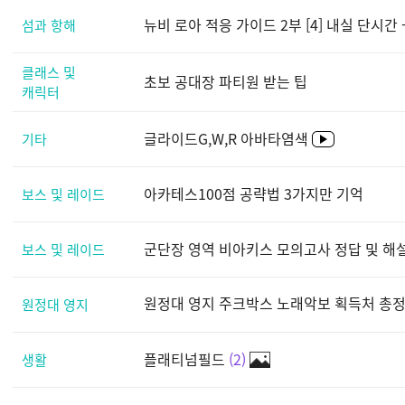
뉴비 로아 적응 가이드 2부 [4] 내실 단시간 -
섬과 항해
클래스 및
초보 공대장 파티원 받는 팁
캐릭터
글라이드G,W,R 아바타염색
기타
아카테스100점 공략법 3가지만 기억
보스 및 레이드
군단장 영역 비아키스 모의고사 정답 및 해
보스 및 레이드
원정대 영지 주크박스 노래악보 획득처 총정리 ★
원정대 영지
플래티넘필드
2
생활