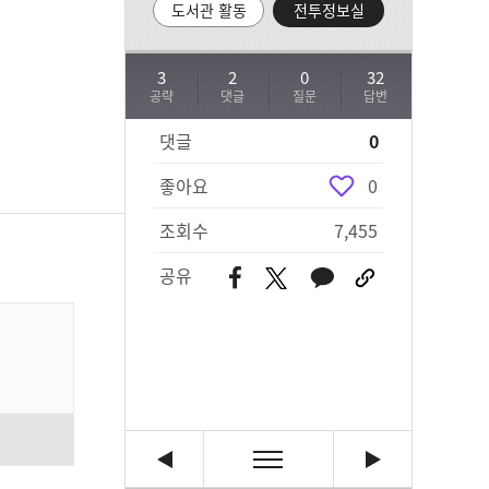
도서관 활동
전투정보실
3
2
0
32
공략
댓글
질문
답변
댓글
0
좋아요
0
조회수
7,455
공유