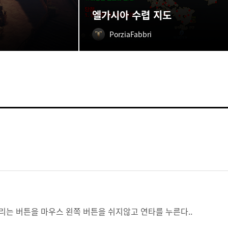
엘가시아 수렵 지도
PorziaFabbri
리는 버튼을 마우스 왼쪽 버튼을 쉬지않고 연타를 누른다..