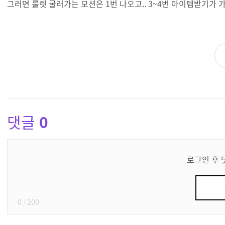
그러면 룰렛 굴러가는 모션은 1번 나오고.. 3~4번 아이템받기가 가
댓글
0
댓
글
로그인 후 
쓰
기
0
/ 200