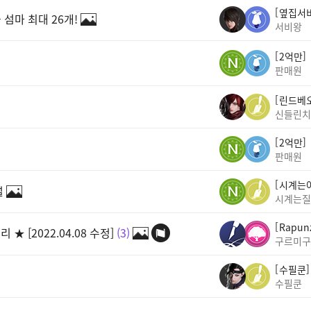
옆집서
 섬마 최대 26개!
서비왕
2억만
판매원
린드베
신들린치
2억만
판매원
시계는
설
시계는질
Rapun
 [2022.04.08 수정]
3
구르미구
수필쿤
수필쿤