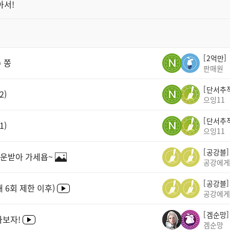
아서!
2억만
 쫑
판매원
단서추
2)
으잉11
단서추
1)
으잉11
공강블
다운받아 가세욥~
공강에게
공강블
 6회 제한 이후)
공강에게
겜순망
아보자!
겜순망