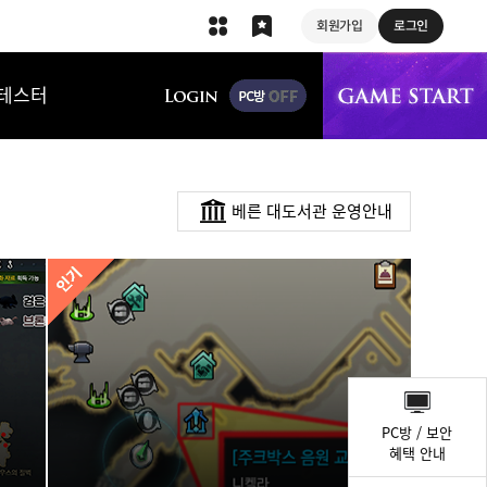
회원가입
로그인
상단 메뉴
테스터
베른 대도서관 운영안내
퀵
메
PC방 / 보안
뉴
혜택 안내