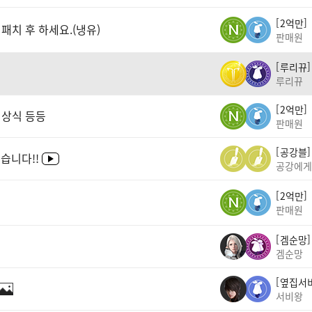
2억만
패치 후 하세요.(냉유)
판매원
루리뀨
루리뀨
2억만
 상식 등등
판매원
공강블
습니다!!
공강에게
2억만
판매원
겜순망
겜순망
옆집서
서비왕