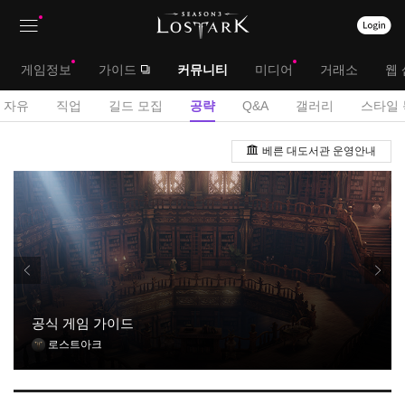
상
대
게임정보
가이드
커뮤니티
미디어
거래소
웹 
단
메
서
자유
직업
길드 모집
공략
Q&A
갤러리
스타일 
메
뉴
브
공
뉴
베른 대도서관 운영안내
략
메
게
뉴
시
판
공식 게임 가이드
로스트아크