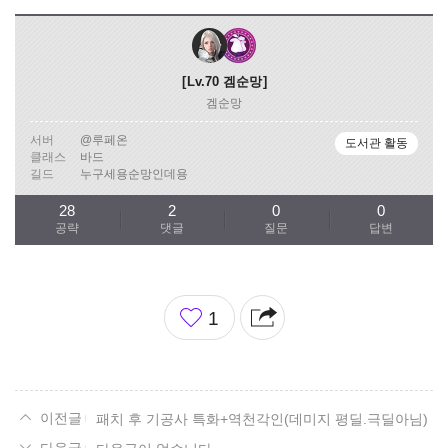
Lv.70
겜순망
겜순망
서버
@루페온
도서관 활동
클래스
바드
길드
누구세용순망인데용
28
2
0
0
공략
댓글
질문
답변
좋
1
아
요
패치 후 기공사 특화+역천각인(데미지 평딜.극딜아님)