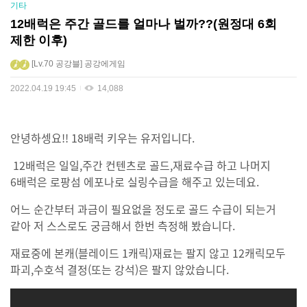
기타
12배럭은 주간 골드를 얼마나 벌까??(원정대 6회
제한 이후)
Lv.70
공강블
공강에게임
2022.04.19 19:45
14,088
안녕하셍요!! 18배럭 키우는 유저입니다.
12배럭은 일일,주간 컨텐츠로 골드,재료수급 하고 나머지
6배럭은 로팡섬 에포나로 실링수급을 해주고 있는데요.
어느 순간부터 과금이 필요없을 정도로 골드 수급이 되는거
같아 저 스스로도 궁금해서 한번 측정해 봤습니다.
재료중에 본캐(블레이드 1캐릭)재료는 팔지 않고 12캐릭모두
파괴,수호석 결정(또는 강석)은 팔지 않았습니다.