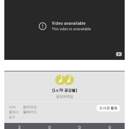
Lv.70
공강블
공강에게임
서버
@카마인
도서관 활동
클래스
블레이드
길드
-
3
0
0
0