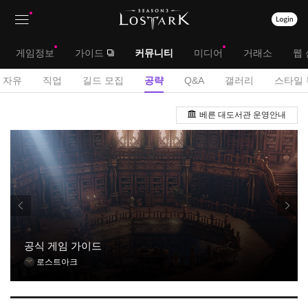
상
대
게임정보
가이드
커뮤니티
미디어
거래소
웹 
단
메
서
자유
직업
길드 모집
공략
Q&A
갤러리
스타일 
메
뉴
브
공
뉴
베른 대도서관 운영안내
략
메
게
뉴
시
판
공식 게임 가이드
로스트아크