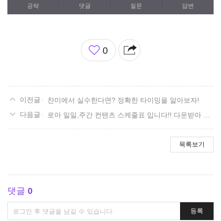
공략
댓글
질문
답변
좋
0
아
요
찬미에서 실수한다면? 정확한 타이밍을 알아보자!
로아 일일,주간 컨텐츠 스케줄표 입니다!! 다운받아 가세욥~
목록보기
댓글
0
댓
등록
글