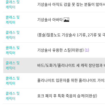
클래스 및
기상술사 아직도 감을 못 잡는 분들이 많아서
캐릭터
클래스 및
기상술사 아바타
캐릭터
클래스 및
(풍술)질풍노도 기상술사 1기류, 2기류 및
캐릭터
클래스 및
기상술사 유용한 스킬(미완성)
1
캐릭터
클래스 및
바드/도화가/홀리나이트 세 캐릭 장단점과 
캐릭터
클래스 및
홀리나이트 입문자를 위한 홀리나이트 가이
캐릭터
클래스 및
호크 패치 후 특화 죽음의 습격(미완성)
캐릭터