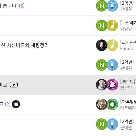
2억만
 씁니다.
6
판매원
모랄헤
와잉잉
리퍼는
 극신 치신비교와 세팅정리
karnaz
2억만
판매원
겜순망
비교!
겜순망
하루밤
드
2
라즈베리
2억만
판매원