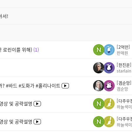
아서!
2억만
만 로린이를 위해)
1
판매원
한진운
starlain
겜순망
? #바드 #도화가 #홀리나이트
겜순망
다주우
영상 및 공략설명
하늘색미
다주우
영상 및 공략설명
하늘색미