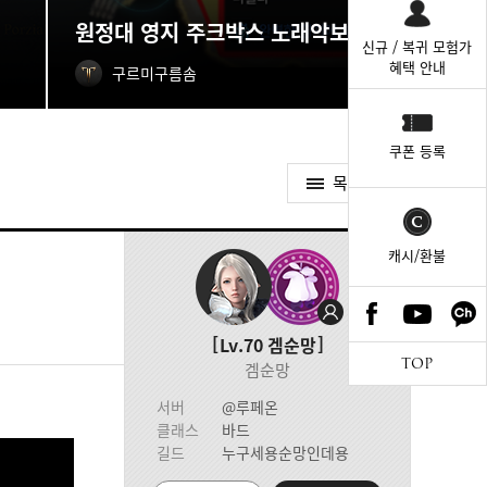
원정대 영지 주크박스 노래악보 획득처
신규 / 복귀 모험가
혜택 안내
구르미구름솜
쿠폰 등록
목록가기
캐시/환불
Lv.70
겜순망
TOP
겜순망
서버
@루페온
클래스
바드
길드
누구세용순망인데용