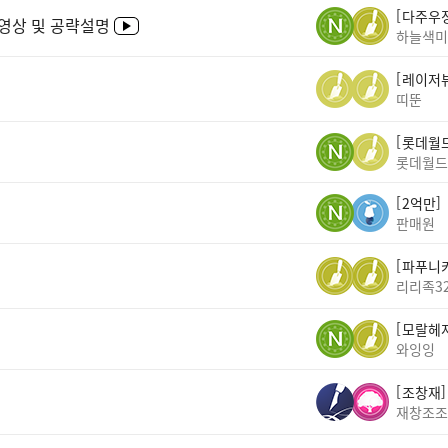
다주우
영상 및 공략설명
하늘색미
레이저
띠뚠
롯데월
롯데월드
2억만
판매원
파푸니
리리족3
모랄헤
와잉잉
조창재
재창조조