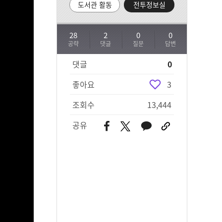
도서관 활동
전투정보실
28
2
0
0
공략
댓글
질문
답변
댓글
0
좋아요
3
조회수
13,444
공유