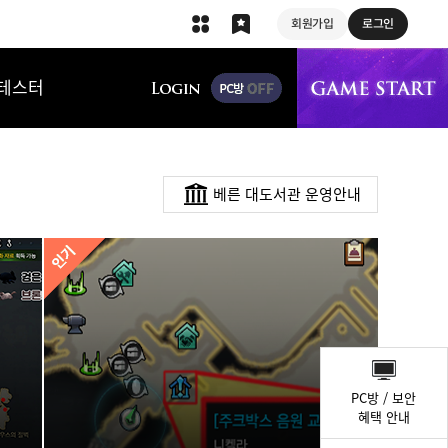
회원가입
로그인
상단 메뉴
테스터
베른 대도서관 운영안내
퀵
메
PC방 / 보안
뉴
혜택 안내