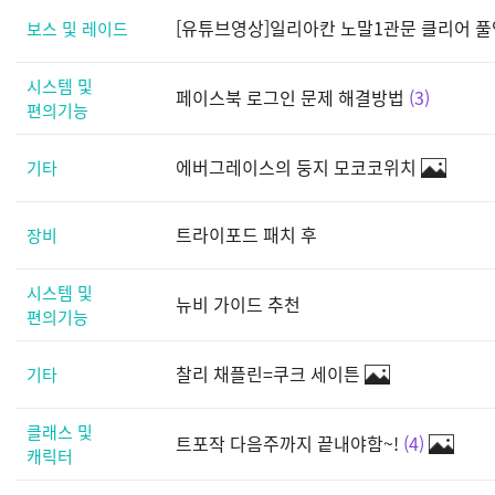
[유튜브영상]일리아칸 노말1관문 클리어 풀
보스 및 레이드
시스템 및
페이스북 로그인 문제 해결방법
3
편의기능
에버그레이스의 둥지 모코코위치
기타
트라이포드 패치 후
장비
시스템 및
뉴비 가이드 추천
편의기능
찰리 채플린=쿠크 세이튼
기타
클래스 및
트포작 다음주까지 끝내야함~!
4
캐릭터