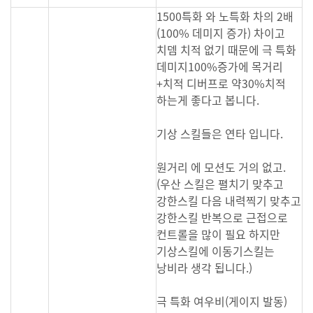
1500특화 와 노특화 차의 2배
(100% 데미지 증가) 차이고
치뎀 치적 없기 때문에 극 특화
데미지100%증가에 목거리
+치적 디버프로 약30%치적
하는게 좋다고 봅니다.
기상 스킬들은 연타 입니다.
원거리 에 모션도 거의 없고.
(우산 스킬은 펼치기 맞추고
강한스킬 다음 내력찍기 맞추고
강한스킬 반복으로 근접으로
컨트롤을 많이 필요 하지만
기상스킬에 이동기스킬는
낭비라 생각 됩니다.)
극 특화 여우비(게이지 발동)