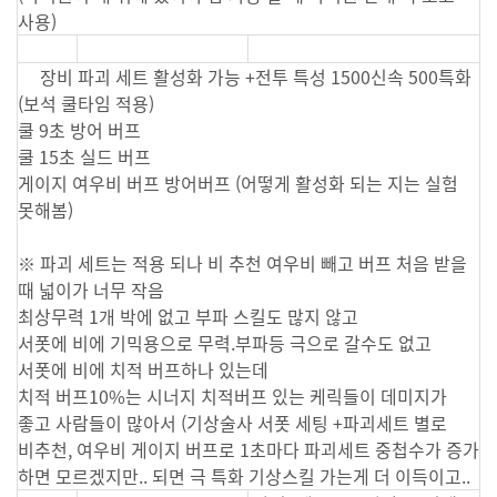
사용)
장비 파괴 세트 활성화 가능 +전투 특성 1500신속 500특화
(보석 쿨타임 적용)
쿨 9초 방어 버프
쿨 15초 실드 버프
게이지 여우비 버프 방어버프 (어떻게 활성화 되는 지는 실험
못해봄)
※ 파괴 세트는 적용 되나 비 추천 여우비 빼고 버프 처음 받을
때 넓이가 너무 작음
최상무력 1개 박에 없고 부파 스킬도 많지 않고
서폿에 비에 기믹용으로 무력.부파등 극으로 갈수도 없고
서폿에 비에 치적 버프하나 있는데
치적 버프10%는 시너지 치적버프 있는 케릭들이 데미지가
좋고 사람들이 많아서 (기상술사 서폿 세팅 +파괴세트 별로
비추천, 여우비 게이지 버프로 1초마다 파괴세트 중첩수가 증가
하면 모르겠지만.. 되면 극 특화 기상스킬 가는게 더 이득이고..