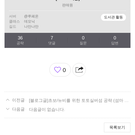
판매원
서버
@루페온
도서관 활동
클래스
데모닉
길드
나만나만
36
7
0
0
공략
댓글
질문
답변
좋
0
아
요
[블로그글]초보/뉴비를 위한 토토실버섬 공략 (섬마 및 모코코위치) + 좌절감정표현얻기
다음글이 없습니다.
목록보기