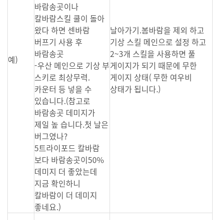
바람송곳이나
칼바람스킬 쿨이 돌아
왔다 하면 센바람
날아가기.봄바람을 제외 하고
버프기 사용 후
기상 스킬 메인으로 설정 하고
바람송곳
2~3개 스킬을 사용하면 풀
예)
-우산 메인으로 기상 부
게이지가 되기 때문에 무한
스키로 최상무력.
게이지 상태( 무한 여우비
카운터 등 넣을 수
상태가 됩니다.)
있습니다.(참고로
바람송곳 데미지가
제일 높 습니다.첫 날은
버그였나?
5트라이포드 칼바람
보다 바람송곳이50%
데미지 더 좋았는데
지금 확인하니
칼바람이 더 데미지
좋네요.)