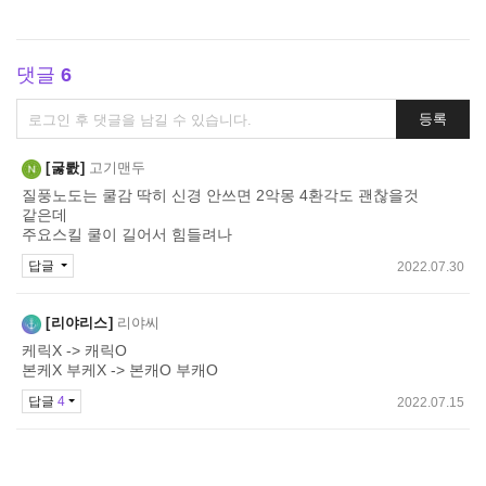
댓글
6
댓
등록
글
쓰
굻뢄
고기맨두
기
질풍노도는 쿨감 딱히 신경 안쓰면 2악몽 4환각도 괜찮을것
같은데
주요스킬 쿨이 길어서 힘들려나
답글
2022.07.30
리야리스
리야씨
케릭X -> 캐릭O
본케X 부케X -> 본캐O 부캐O
답글
4
2022.07.15