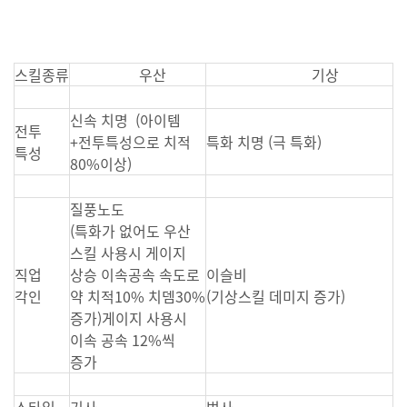
스킬종류
우산
기상
신속 치명 (아이템
전투
+전투특성으로 치적
특화 치명 (극 특화)
특성
80%이상)
질풍노도
(특화가 없어도 우산
스킬 사용시 게이지
직업
상승 이속공속 속도로
이슬비
각인
약 치적10% 치뎀30%
(기상스킬 데미지 증가)
증가)게이지 사용시
이속 공속 12%씩
증가