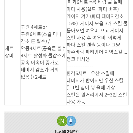
파괴6세트 =봄 바람 쿨 될때
마다 사용(실드 파티 버프)
게이지 켜기(파티 데미지감소
15%) 게이지 모음 3개 스킬 쿨
구원 4세트or
돌아오면 여우비 끄고 게이지
구원6세트(스킬 마나
스킬 사용 후 여우비 이렇게
감소 룬 필수) /
하다 스킬 켄슬 등이나 그냥
세트
악몽4세트(공속룬 필수
마주바람 파티방어 지역스킬 ...
장비
4세트 활성화 쿨감소에
탱크 법사용
공속 이속이 증가로
---------------
데미지 감소가 거의
환각6세트= 우산 스킬에
없음 )+2세트
데미지가 반이지만 우산 스킬
딜 1번 집어 넣 을때 기상
스킬은 원거리에서 2~3번 스킬
사용 가능
Lv.56
2억만