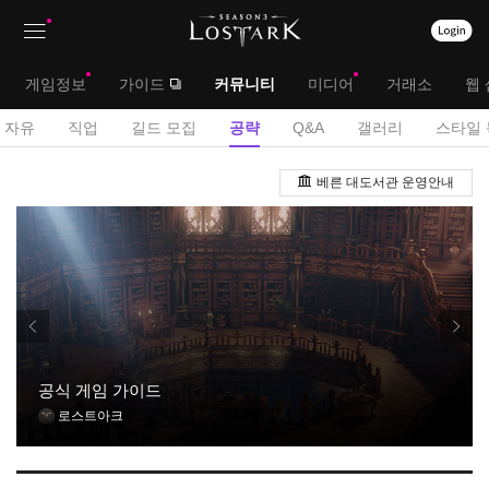
상
대
게임정보
가이드
커뮤니티
미디어
거래소
웹 
단
메
서
자유
직업
길드 모집
공략
Q&A
갤러리
스타일 
메
뉴
브
공
뉴
베른 대도서관 운영안내
략
메
게
뉴
시
판
공식 게임 가이드
로스트아크