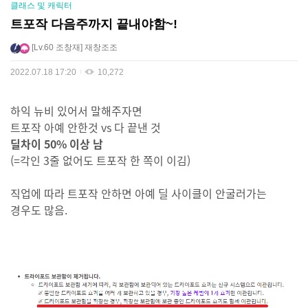
클래스 및 캐릭터
트포작 다음주까지 끝내야함~!
Lv.60
조창재
재창조조
2022.07.18 17:20
10,272
하익 뉴비 있어서 말해주자면
트포작 아예 안한것 vs 다 끝낸 것
딜차이 50% 이상 남
(=각인 3줄 없어도 트포작 한 쪽이 이김)
직업에 따라 트포작 안하면 아예 딜 사이클이 안굴러가는
경우도 많음.