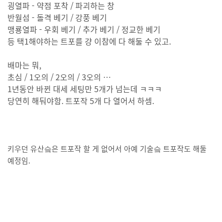
굉열파 - 약점 포착 / 파괴하는 창
반월섬 - 돌격 베기 / 강풍 베기
맹룡열파 - 우회 베기 / 추가 베기 / 정교한 베기
등 택1해야하는 트포를 걍 이참에 다 해둘 수 있고.
배마는 뭐,
초심 / 1오의 / 2오의 / 3오의 …
1년동안 바뀐 대세 세팅만 5개가 넘는데 ㅋㅋㅋ
당연히 해둬야함. 트포작 5개 다 열어서 하셈.
키우던 유산슼은 트포작 할 게 없어서 아예 기술슼 트포작도 해둘
예정임.