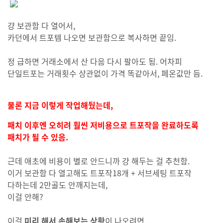
걍 보관함 다 열어서,
카던에서 트포템 나오면 보관함으로 복사하면 끝임.
정 급하면 거래소에서 산 다음 다시 팔아도 됨. 어차피
단일트포는 거래횟수 상관없이 가격 똑같아서, 페온값만 듬.
물론 지금 이렇게 작업해뒀는데,
패치 이후엔 오히려 훨씬 저비용으로 트포작을 완료하도록
패치가 될 수 있음.
근데 애초에 비용이 별로 안드니까 걍 해두는 걸 추천함.
이거 보관함 다 열고해도 트포작18개 + 서브세팅 트포작
다하는데 2만골도 안깨지는데,
이걸 안해?
이걸
미리 해서 손해보는 상황
이 나오려면...