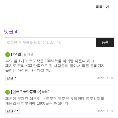
목록보기
댓글
4
댓
등록
글
쓰
2억만
판매원
기
부의 별 1개의 트포작은 100%확률 아이템 나온다 하고..
패치로 트라 433 만족으로 갈 사람들이 많아서 확률 올리던지
올리는 아이템 나온다고 함.
답글
2022.07.19
민트초코맛콩국수
tni42
페온이 문제죠 페온이.. 4트포면 무조건 유물인데 트포값제외
페온값만 한부위에 1800골씩 깨집니다
답글
2
2022.07.18