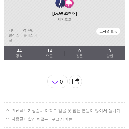
Lv.60
조창재
재창조조
서버
@아만
도서관 활동
클래스
블래스터
길드
-
44
14
0
0
공략
댓글
질문
답변
좋
0
아
요
기상술사 아직도 감을 못 잡는 분들이 많아서 씁니다.
찰리 채플린=쿠크 세이튼