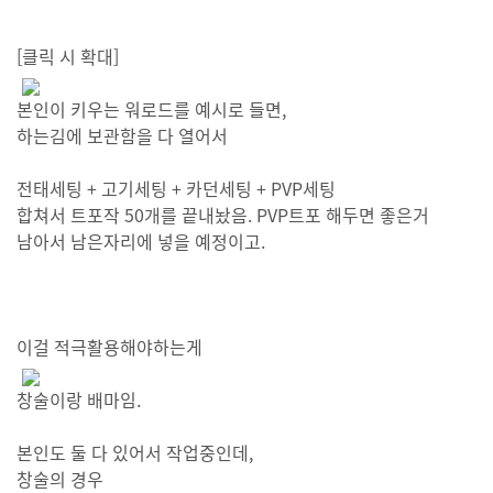
[클릭 시 확대]
본인이 키우는 워로드를 예시로 들면,
하는김에 보관함을 다 열어서
전태세팅 + 고기세팅 + 카던세팅 + PVP세팅
합쳐서 트포작 50개를 끝내놨음. PVP트포 해두면 좋은거
남아서 남은자리에 넣을 예정이고.
이걸 적극활용해야하는게
창술이랑 배마임.
본인도 둘 다 있어서 작업중인데,
창술의 경우