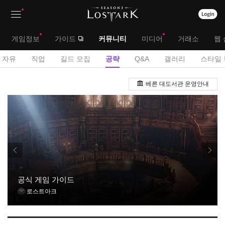
상
대
게임정보
가이드
커뮤니티
미디어
거래소
웹 
단
메
서
자유
직업
길드 모집
공략
Q&A
갤러리
스타일 
메
뉴
브
공
뉴
베른 대도서관 운영안내
략
메
게
뉴
시
판
공식 게임 가이드
로스트아크