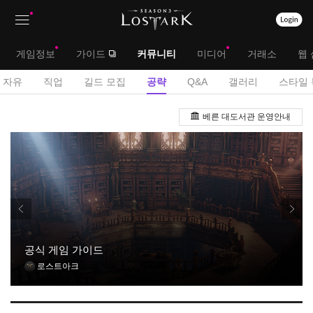
상
대
게임정보
가이드
커뮤니티
미디어
거래소
웹 
단
메
서
자유
직업
길드 모집
공략
Q&A
갤러리
스타일 
메
뉴
브
공
뉴
베른 대도서관 운영안내
략
메
게
뉴
시
판
공식 게임 가이드
로스트아크