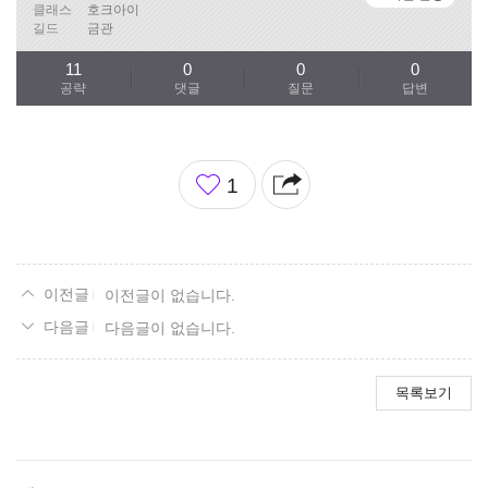
클래스
호크아이
길드
금관
11
0
0
0
공략
댓글
질문
답변
좋
1
아
요
이전글이 없습니다.
다음글이 없습니다.
목록보기