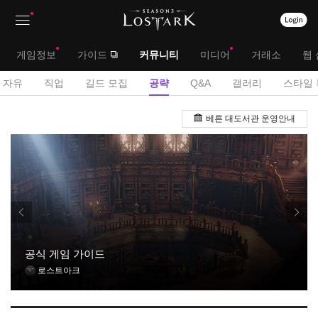
상
대
게임정보
가이드
커뮤니티
미디어
거래소
웹 
단
메
서
자유
직업
길드 모집
공략
Q&A
갤러리
스타일 
메
뉴
브
공
뉴
베른 대도서관 운영안내
략
메
게
뉴
시
판
공식 게임 가이드
로스트아크