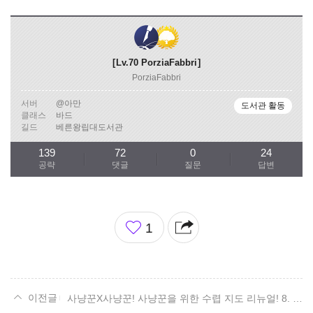
Lv.70
PorziaFabbri
PorziaFabbri
서버
@아만
도서관 활동
클래스
바드
길드
베른왕립대도서관
139
72
0
24
공략
댓글
질문
답변
좋
1
아
요
사냥꾼X사냥꾼! 사냥꾼을 위한 수렵 지도 리뉴얼! 8. 로헨델 편.