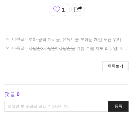
좋
1
아
요
로아 공략 게시글, 유튜브를 모아둔 개인 노션 위키 공유합니다.
사냥꾼X사냥꾼! 사냥꾼을 위한 수렵 지도 리뉴얼! 4. 애니츠 편.
목록보기
댓글
0
댓
등록
글
쓰
기