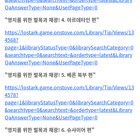
QaAnswerType=None&UserPageType=0
"영지를 위한 벌목과 채광! 4. 아르데타인 편"
https://lostark.game.onstove.com/Library/Tip/Views/13
4568?
page=1&libraryStatusType=0&librarySearchCategory=0
&searchtype=0&searchtext=&ordertype=latest&Library
QaAnswerType=None&UserPageType=0
"영지를 위한 벌목과 채광! 5. 베른 북부 편"
https://lostark.game.onstove.com/Library/Tip/Views/13
4578?
page=1&libraryStatusType=0&librarySearchCategory=0
&searchtype=0&searchtext=&ordertype=latest&Library
QaAnswerType=None&UserPageType=0
"영지를 위한 벌목과 채광! 6. 슈샤이어 편"