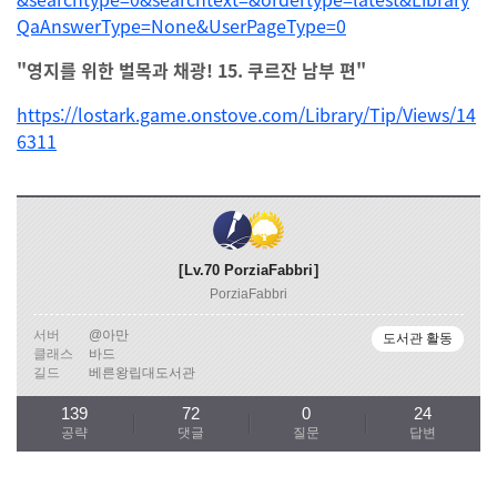
QaAnswerType=None&UserPageType=0
"영지를 위한 벌목과 채광! 15. 쿠르잔 남부 편"
https://lostark.game.onstove.com/Library/Tip/Views/14
6311
Lv.70
PorziaFabbri
PorziaFabbri
서버
@아만
도서관 활동
클래스
바드
길드
베른왕립대도서관
139
72
0
24
공략
댓글
질문
답변