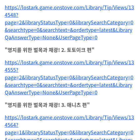
https://lostark.game.onstove.com/Library/Tip/Views/13
4548?
page=2&libraryStatusType=0&librarySearchCategory=0
&searchtype=0&searchtext=&ordertype=latest&Library
QaAnswerType=None&UserPageType=0
"영지를 위한 벌목과 채광! 2. 토토이크 편"
https://lostark.game.onstove.com/Library/Tip/Views/13
4555?
page=2&libraryStatusType=0&librarySearchCategory=0
&searchtype=0&searchtext=&ordertype=latest&Library
QaAnswerType=None&UserPageType=0
"영지를 위한 벌목과 채광! 3. 애니츠 편"
https://lostark.game.onstove.com/Library/Tip/Views/13
4564?
page=1&libraryStatusType=0&librarySearchCategory=0
&searchtype=0&searchtext=&ordertype=latest&Library