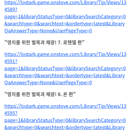
https://lostark.game.onstove.com/Library/Tip/Views/13
4589?
page=1&libraryStatusType=0&librarySearchCategory=0
&searchtype=0&searchtext=&ordertype=latest&Library
QaAnswerType=None&UserPageType=0
"영지를 위한 벌목과 채광! 7. 로헨델 편"
https://lostark.game.onstove.com/Library/Tip/Views/13
4591?
page=1&libraryStatusType=0&librarySearchCategory=0
&searchtype=0&searchtext=&ordertype=latest&Library
QaAnswerType=None&UserPageType=0
"영지를 위한 벌목과 채광! 8. 욘 편"
https://lostark.game.onstove.com/Library/Tip/Views/13
4595?
page=1&libraryStatusType=0&librarySearchCategory=0
&searchtype=0&searchtext=&ordertype=latest&Library