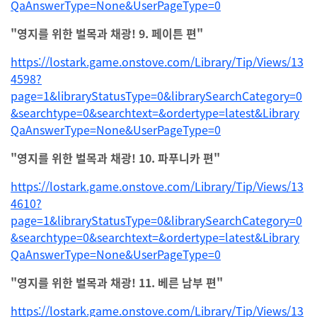
QaAnswerType=None&UserPageType=0
"영지를 위한 벌목과 채광! 9. 페이튼 편"
https://lostark.game.onstove.com/Library/Tip/Views/13
4598?
page=1&libraryStatusType=0&librarySearchCategory=0
&searchtype=0&searchtext=&ordertype=latest&Library
QaAnswerType=None&UserPageType=0
"영지를 위한 벌목과 채광! 10. 파푸니카 편"
https://lostark.game.onstove.com/Library/Tip/Views/13
4610?
page=1&libraryStatusType=0&librarySearchCategory=0
&searchtype=0&searchtext=&ordertype=latest&Library
QaAnswerType=None&UserPageType=0
"영지를 위한 벌목과 채광! 11. 베른 남부 편"
https://lostark.game.onstove.com/Library/Tip/Views/13