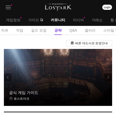
상
대
게임정보
가이드
커뮤니티
미디어
거래소
웹 
단
메
서
자유
직업
길드 모집
공략
Q&A
갤러리
스타일 
메
뉴
브
공
뉴
베른 대도서관 운영안내
략
메
게
뉴
시
판
공식 게임 가이드
로스트아크