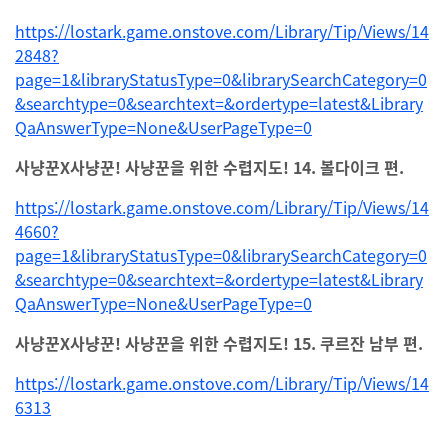
https://lostark.game.onstove.com/Library/Tip/Views/14
2848?
page=1&libraryStatusType=0&librarySearchCategory=0
&searchtype=0&searchtext=&ordertype=latest&Library
QaAnswerType=None&UserPageType=0
사냥꾼X사냥꾼! 사냥꾼을 위한 수렵지도! 14. 볼다이크 편.
https://lostark.game.onstove.com/Library/Tip/Views/14
4660?
page=1&libraryStatusType=0&librarySearchCategory=0
&searchtype=0&searchtext=&ordertype=latest&Library
QaAnswerType=None&UserPageType=0
사냥꾼X사냥꾼! 사냥꾼을 위한 수렵지도! 15. 쿠르잔 남부 편.
https://lostark.game.onstove.com/Library/Tip/Views/14
6313