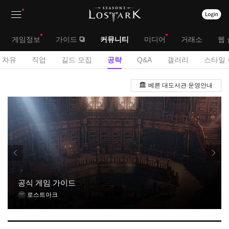
상
대
게임정보
가이드
커뮤니티
미디어
거래소
웹 
단
메
서
자유
직업
길드 모집
공략
Q&A
갤러리
스타일 
메
뉴
브
공
뉴
베른 대도서관 운영안내
략
메
게
뉴
시
판
공식 게임 가이드
로스트아크