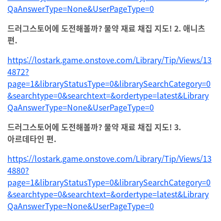
QaAnswerType=None&UserPageType=0
드러그스토어에 도전해볼까? 물약 재료 채집 지도! 2. 애니츠
편.
https://lostark.game.onstove.com/Library/Tip/Views/13
4872?
page=1&libraryStatusType=0&librarySearchCategory=0
&searchtype=0&searchtext=&ordertype=latest&Library
QaAnswerType=None&UserPageType=0
드러그스토어에 도전해볼까? 물약 재료 채집 지도! 3.
아르데타인 편.
https://lostark.game.onstove.com/Library/Tip/Views/13
4880?
page=1&libraryStatusType=0&librarySearchCategory=0
&searchtype=0&searchtext=&ordertype=latest&Library
QaAnswerType=None&UserPageType=0