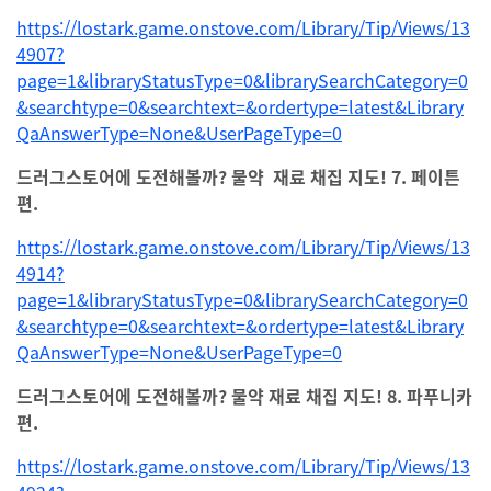
https://lostark.game.onstove.com/Library/Tip/Views/13
4907?
page=1&libraryStatusType=0&librarySearchCategory=0
&searchtype=0&searchtext=&ordertype=latest&Library
QaAnswerType=None&UserPageType=0
드러그스토어에 도전해볼까? 물약 재료 채집 지도! 7. 페이튼
편.
https://lostark.game.onstove.com/Library/Tip/Views/13
4914?
page=1&libraryStatusType=0&librarySearchCategory=0
&searchtype=0&searchtext=&ordertype=latest&Library
QaAnswerType=None&UserPageType=0
드러그스토어에 도전해볼까? 물약 재료 채집 지도! 8. 파푸니카
편.
https://lostark.game.onstove.com/Library/Tip/Views/13