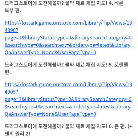
드러그스토어에 도전해볼까? 물약 재료 채집 지도! 4. 베른
북부 편.
https://lostark.game.onstove.com/Library/Tip/Views/13
4890?
page=1&libraryStatusType=0&librarySearchCategory=0
&searchtype=0&searchtext=&ordertype=latest&Library
QaAnswerType=None&UserPageType=0
드러그스토어에 도전해볼까? 물약 재료 채집 지도! 5. 로헨델
편.
https://lostark.game.onstove.com/Library/Tip/Views/13
4905?
page=1&libraryStatusType=0&librarySearchCategory=0
&searchtype=0&searchtext=&ordertype=latest&Library
QaAnswerType=None&UserPageType=0
드러그스토어에 도전해볼까? 물약 재료 채집 지도! 6. 욘 편. (+
젠의 원리 2)