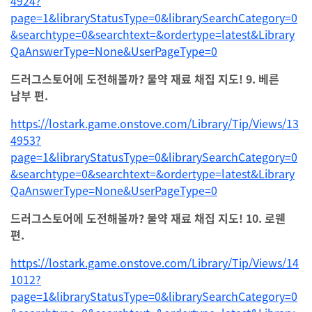
4924?
page=1&libraryStatusType=0&librarySearchCategory=0
&searchtype=0&searchtext=&ordertype=latest&Library
QaAnswerType=None&UserPageType=0
드러그스토어에 도전해볼까? 물약 재료 채집 지도! 9. 베른
남부 편.
https://lostark.game.onstove.com/Library/Tip/Views/13
4953?
page=1&libraryStatusType=0&librarySearchCategory=0
&searchtype=0&searchtext=&ordertype=latest&Library
QaAnswerType=None&UserPageType=0
드러그스토어에 도전해볼까? 물약 재료 채집 지도! 10. 로웬
편.
https://lostark.game.onstove.com/Library/Tip/Views/14
1012?
page=1&libraryStatusType=0&librarySearchCategory=0