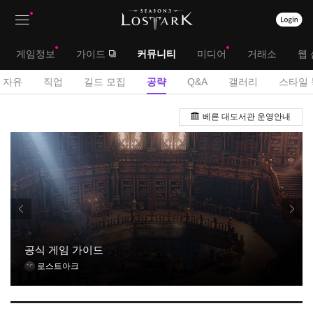
상
대
게임정보
가이드
커뮤니티
미디어
거래소
웹 
단
메
서
자유
직업
길드 모집
공략
Q&A
갤러리
스타일 
메
뉴
브
공
뉴
베른 대도서관 운영안내
략
메
게
뉴
시
판
공식 게임 가이드
로스트아크