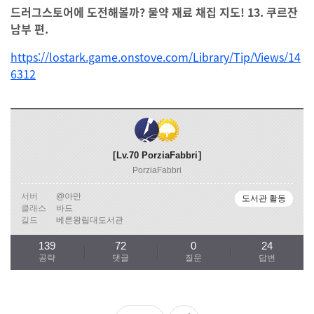
드러그스토어에 도전해볼까? 물약 재료 채집 지도! 13. 쿠르잔
남부 편.
https://lostark.game.onstove.com/Library/Tip/Views/14
6312
Lv.70
PorziaFabbri
PorziaFabbri
서버
@아만
도서관 활동
클래스
바드
길드
베른왕립대도서관
139
72
0
24
공략
댓글
질문
답변
좋