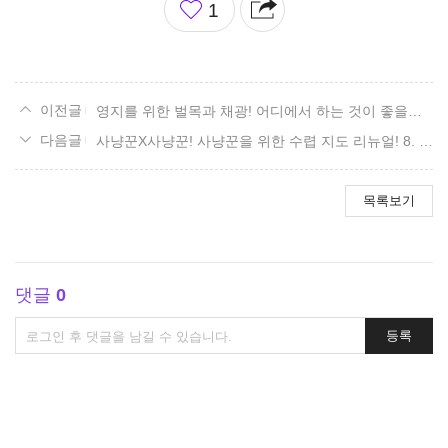
1
아
요
영지를 위한 벌목과 채광! 어디에서 하는 것이 좋을까? 리뉴얼! 8. 로헨델 편.
사냥꾼X사냥꾼! 사냥꾼을 위한 수렵 지도 리뉴얼! 8. 로헨델 편.
목록보기
댓글
0
댓
등록
글
쓰
기