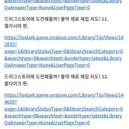
&searchtype=0&searchtext=&ordertype=latest&Library
QaAnswerType=None&UserPageType=0
드러그스토어에 도전해볼까? 물약 재료 채집 지도! 11.
엘가시아 편.
https://lostark.game.onstove.com/Library/Tip/Views/14
2835?
page=1&libraryStatusType=0&librarySearchCategory=0
&searchtype=0&searchtext=&ordertype=latest&Library
QaAnswerType=None&UserPageType=0
드러그스토어에 도전해볼까? 물약 재료 채집 지도! 12.
볼다이크 편.
https://lostark.game.onstove.com/Library/Tip/Views/14
4659?
page=1&libraryStatusType=0&librarySearchCategory=0
&searchtype=0&searchtext=&ordertype=latest&Library
QaAnswerType=None&UserPageType=0