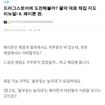
생활
드러그스토어에 도전해볼까? 물약 재료 채집 지도
리뉴얼! 8. 페이튼 편.
Lv.70
PorziaFabbri
PorziaFabbri
2024.11.16 22:52
5,376
페이튼은 채광과 벌목에서도 저주받은 바 있는데, 과연
채집에서는 어떠할까요?
느낌상 채집도 저주받지 않았을까... 하고 예상해 봅니다.
채집 가능 지역도 '울부짖는 늪지대'가 유일하네요.
(참고로, '울부짖는 늪지대'는 페이튼의 데런들이 식량을 모으는
곳이죠!)