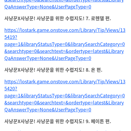
QaAnswerType=None&UserPageType=0
사냥꾼X사냥꾼! 사냥꾼을 위한 수렵지도! 7. 로헨델 편.
https://lostark.game.onstove.com/Library/Tip/Views/13
5419?
page=1&libraryStatusType=0&librarySearchCategory=0
&searchtype=0&searchtext=&ordertype=latest&Library
QaAnswerType=None&UserPageType=0
사냥꾼X사냥꾼! 사냥꾼을 위한 수렵지도! 8. 욘 편.
https://lostark.game.onstove.com/Library/Tip/Views/13
5420?
page=1&libraryStatusType=0&librarySearchCategory=0
&searchtype=0&searchtext=&ordertype=latest&Library
QaAnswerType=None&UserPageType=0
사냥꾼X사냥꾼! 사냥꾼을 위한 수렵지도! 9. 페이튼 편.