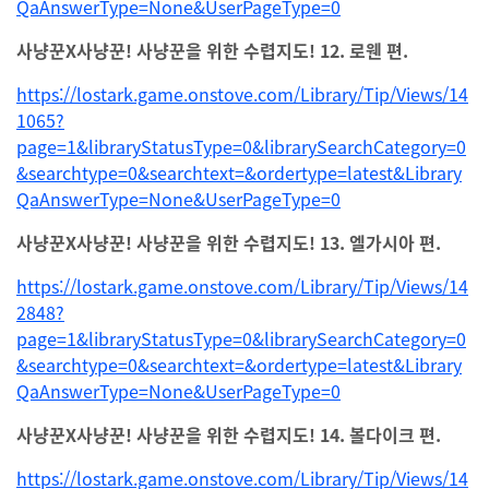
QaAnswerType=None&UserPageType=0
사냥꾼X사냥꾼! 사냥꾼을 위한 수렵지도! 12. 로웬 편.
https://lostark.game.onstove.com/Library/Tip/Views/14
1065?
page=1&libraryStatusType=0&librarySearchCategory=0
&searchtype=0&searchtext=&ordertype=latest&Library
QaAnswerType=None&UserPageType=0
사냥꾼X사냥꾼! 사냥꾼을 위한 수렵지도! 13. 엘가시아 편.
https://lostark.game.onstove.com/Library/Tip/Views/14
2848?
page=1&libraryStatusType=0&librarySearchCategory=0
&searchtype=0&searchtext=&ordertype=latest&Library
QaAnswerType=None&UserPageType=0
사냥꾼X사냥꾼! 사냥꾼을 위한 수렵지도! 14. 볼다이크 편.
https://lostark.game.onstove.com/Library/Tip/Views/14