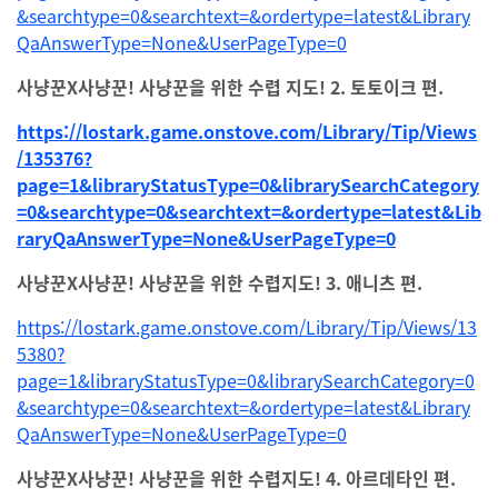
&searchtype=0&searchtext=&ordertype=latest&Library
QaAnswerType=None&UserPageType=0
사냥꾼X사냥꾼! 사냥꾼을 위한 수렵 지도! 2. 토토이크 편.
https://lostark.game.onstove.com/Library/Tip/Views
/135376?
page=1&libraryStatusType=0&librarySearchCategory
=0&searchtype=0&searchtext=&ordertype=latest&Lib
raryQaAnswerType=None&UserPageType=0
사냥꾼X사냥꾼! 사냥꾼을 위한 수렵지도! 3. 애니츠 편.
https://lostark.game.onstove.com/Library/Tip/Views/13
5380?
page=1&libraryStatusType=0&librarySearchCategory=0
&searchtype=0&searchtext=&ordertype=latest&Library
QaAnswerType=None&UserPageType=0
사냥꾼X사냥꾼! 사냥꾼을 위한 수렵지도! 4. 아르데타인 편.