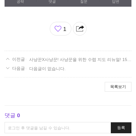
공략
댓글
질문
답변
좋
1
아
요
사냥꾼X사냥꾼! 사냥꾼을 위한 수렵 지도 리뉴얼! 15. 볼다이크 편.
다음글이 없습니다.
목록보기
댓글
0
댓
등록
글