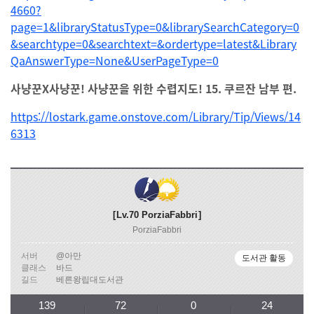
4660?
page=1&libraryStatusType=0&librarySearchCategory=0
&searchtype=0&searchtext=&ordertype=latest&Library
QaAnswerType=None&UserPageType=0
사냥꾼X사냥꾼! 사냥꾼을 위한 수렵지도! 15. 쿠르잔 남부 편.
https://lostark.game.onstove.com/Library/Tip/Views/14
6313
Lv.70
PorziaFabbri
PorziaFabbri
서버
@아만
도서관 활동
클래스
바드
길드
베른왕립대도서관
139
72
0
24