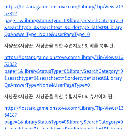
https://lostark.game.onstove.com/Library/Tip/Views/13
5382?
page=1&libraryStatusType=0&librarySearchCategory=0
&searchtype=0&searchtext=&ordertype=latest&Library
QaAnswerType=None&UserPageType=0
사냥꾼X사냥꾼! 사냥꾼을 위한 수렵지도! 5. 베른 북부 편.
https://lostark.game.onstove.com/Library/Tip/Views/13
5383?
page=1&libraryStatusType=0&librarySearchCategory=0
&searchtype=0&searchtext=&ordertype=latest&Library
QaAnswerType=None&UserPageType=0
사냥꾼X사냥꾼! 사냥꾼을 위한 수렵지도! 6. 슈샤이어 편.
https://lostark.game.onstove.com/Library/Tip/Views/13
5418?
page=1&libraryStatusType=0&librarySearchCategory=0
&searchtype=0&searchtext=&ordertype=latest&Library