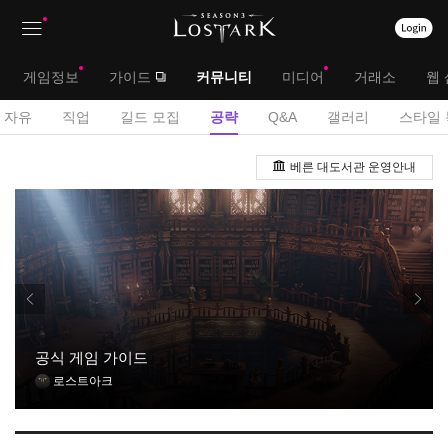
상
대
게임정보
가이드
커뮤니티
미디어
거래소
웹 
단
메
서
자유
직업
길드 모집
공략
Q&A
갤러리
스타일 
메
뉴
브
공
뉴
베른 대도서관 운영안내
략
메
게
뉴
시
판
공식 게임 가이드
로스트아크