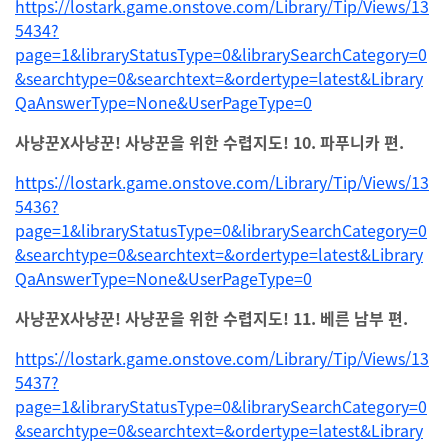
https://lostark.game.onstove.com/Library/Tip/Views/13
5434?
page=1&libraryStatusType=0&librarySearchCategory=0
&searchtype=0&searchtext=&ordertype=latest&Library
QaAnswerType=None&UserPageType=0
사냥꾼X사냥꾼! 사냥꾼을 위한 수렵지도! 10. 파푸니카 편.
https://lostark.game.onstove.com/Library/Tip/Views/13
5436?
page=1&libraryStatusType=0&librarySearchCategory=0
&searchtype=0&searchtext=&ordertype=latest&Library
QaAnswerType=None&UserPageType=0
사냥꾼X사냥꾼! 사냥꾼을 위한 수렵지도! 11. 베른 남부 편.
https://lostark.game.onstove.com/Library/Tip/Views/13
5437?
page=1&libraryStatusType=0&librarySearchCategory=0
&searchtype=0&searchtext=&ordertype=latest&Library