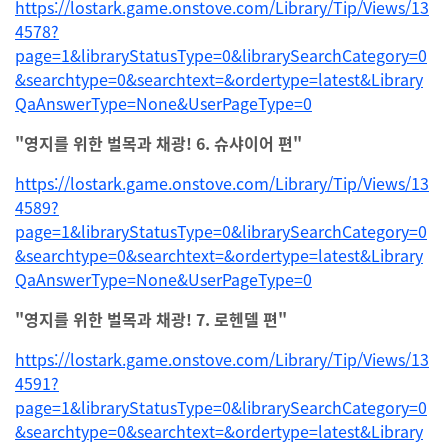
https://lostark.game.onstove.com/Library/Tip/Views/13
4578?
page=1&libraryStatusType=0&librarySearchCategory=0
&searchtype=0&searchtext=&ordertype=latest&Library
QaAnswerType=None&UserPageType=0
"영지를 위한 벌목과 채광! 6. 슈샤이어 편"
https://lostark.game.onstove.com/Library/Tip/Views/13
4589?
page=1&libraryStatusType=0&librarySearchCategory=0
&searchtype=0&searchtext=&ordertype=latest&Library
QaAnswerType=None&UserPageType=0
"영지를 위한 벌목과 채광! 7. 로헨델 편"
https://lostark.game.onstove.com/Library/Tip/Views/13
4591?
page=1&libraryStatusType=0&librarySearchCategory=0
&searchtype=0&searchtext=&ordertype=latest&Library