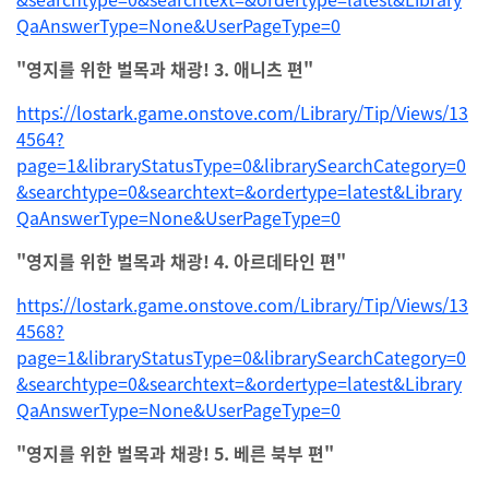
QaAnswerType=None&UserPageType=0
"영지를 위한 벌목과 채광! 3. 애니츠 편"
https://lostark.game.onstove.com/Library/Tip/Views/13
4564?
page=1&libraryStatusType=0&librarySearchCategory=0
&searchtype=0&searchtext=&ordertype=latest&Library
QaAnswerType=None&UserPageType=0
"영지를 위한 벌목과 채광! 4. 아르데타인 편"
https://lostark.game.onstove.com/Library/Tip/Views/13
4568?
page=1&libraryStatusType=0&librarySearchCategory=0
&searchtype=0&searchtext=&ordertype=latest&Library
QaAnswerType=None&UserPageType=0
"영지를 위한 벌목과 채광! 5. 베른 북부 편"