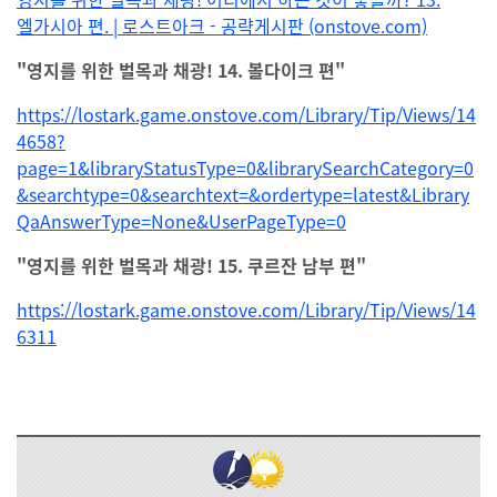
엘가시아 편. | 로스트아크 - 공략게시판 (onstove.com)
"영지를 위한 벌목과 채광! 14. 볼다이크 편"
https://lostark.game.onstove.com/Library/Tip/Views/14
4658?
page=1&libraryStatusType=0&librarySearchCategory=0
&searchtype=0&searchtext=&ordertype=latest&Library
QaAnswerType=None&UserPageType=0
"영지를 위한 벌목과 채광! 15. 쿠르잔 남부 편"
https://lostark.game.onstove.com/Library/Tip/Views/14
6311