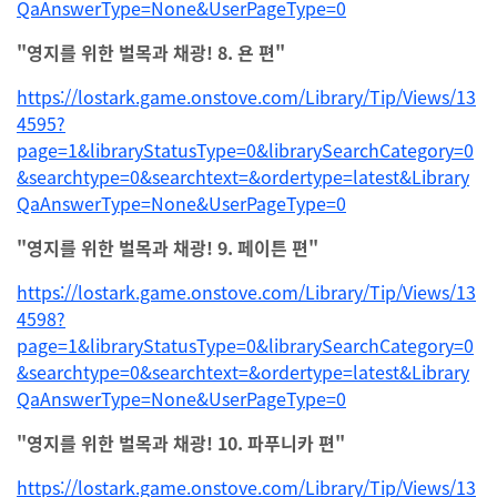
QaAnswerType=None&UserPageType=0
"영지를 위한 벌목과 채광! 8. 욘 편"
https://lostark.game.onstove.com/Library/Tip/Views/13
4595?
page=1&libraryStatusType=0&librarySearchCategory=0
&searchtype=0&searchtext=&ordertype=latest&Library
QaAnswerType=None&UserPageType=0
"영지를 위한 벌목과 채광! 9. 페이튼 편"
https://lostark.game.onstove.com/Library/Tip/Views/13
4598?
page=1&libraryStatusType=0&librarySearchCategory=0
&searchtype=0&searchtext=&ordertype=latest&Library
QaAnswerType=None&UserPageType=0
"영지를 위한 벌목과 채광! 10. 파푸니카 편"
https://lostark.game.onstove.com/Library/Tip/Views/13