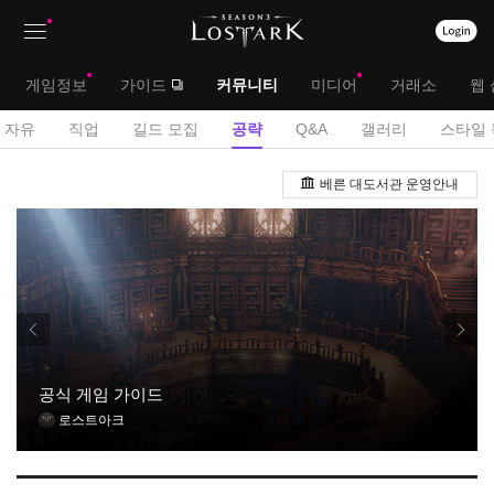
상
대
게임정보
가이드
커뮤니티
미디어
거래소
웹 
단
메
서
자유
직업
길드 모집
공략
Q&A
갤러리
스타일 
메
뉴
브
공
뉴
베른 대도서관 운영안내
략
메
게
뉴
시
판
공식 게임 가이드
로스트아크