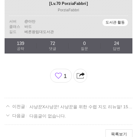
Lv.70
PorziaFabbri
PorziaFabbri
서버
@아만
도서관 활동
클래스
바드
길드
베른왕립대도서관
139
72
0
24
공략
댓글
질문
답변
좋
1
아
요
사냥꾼X사냥꾼! 사냥꾼을 위한 수렵 지도 리뉴얼! 15. 볼다이크 편.
다음글이 없습니다.
목록보기